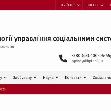
НТУ “ХПІ”
ННІ СГТ
огії управління соціальними систем
хнологій
+380 (63) 400-05-45;
ppuss@khpi.edu.ua
ту
Здобувачу
Наука
Контакти
Соціально
2025