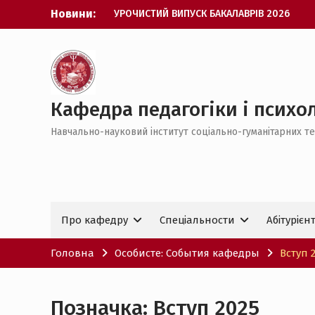
Перейти
Новини:
УРОЧИСТИЙ ВИПУСК БАКАЛАВРІВ 2026
до
Психологія без кордонів: вступай та
вмісту
відкривай шлях до навчання в
Німеччині
НАУКОВИЙ УСПІХ КАФЕДРИ ППУСС НА
ВСЕУКРАЇНСЬКОМУ РІВНІ
ВІД СТУДЕНТА ДО ДОКТОРА ФІЛОСОФІЇ
Кафедра педагогіки і психол
УСПІШНЕ ЗДОБУТТЯ СТУПЕНЯ PhD З
Навчально-науковий інститут соціально-гуманітарних те
ПЕДАГОГІКИ
Про кафедру
Спеціальности
Абітурієн
Головна
Особисте: События кафедры
Вступ 
Позначка:
Вступ 2025