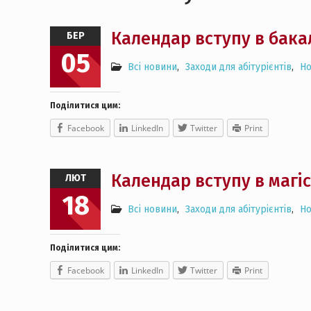
Календар вступу в бака
БЕР
05
Всі новини
,
Заходи для абітурієнтів
,
Н
Поділитися цим:
Facebook
LinkedIn
Twitter
Print
Календар вступу в магіс
ЛЮТ
18
Всі новини
,
Заходи для абітурієнтів
,
Н
Поділитися цим:
Facebook
LinkedIn
Twitter
Print