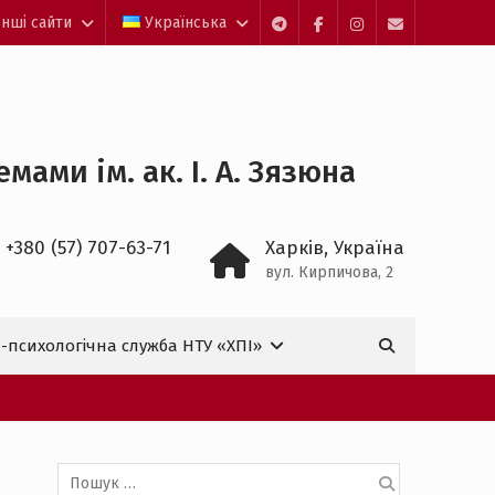
Інші сайти
Українська
Telegram
facebook
Instagram
Mail
ами ім. ак. І. А. Зязюна
 +380 (57) 707-63-71
Харків, Україна
вул. Кирпичова, 2
Пошук:
-психологічна служба НТУ «ХПІ»

Пошук: