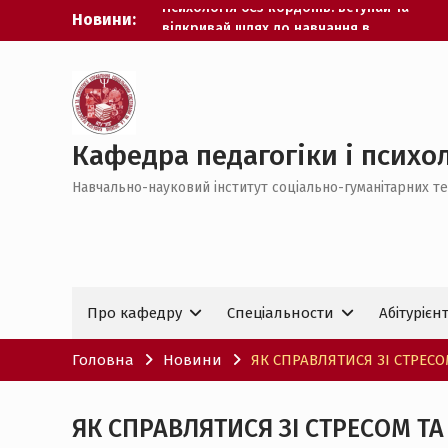
Перейти
Новини:
НАУКОВИЙ УСПІХ КАФЕДРИ ППУСС НА
до
ВСЕУКРАЇНСЬКОМУ РІВНІ
вмісту
ВІД СТУДЕНТА ДО ДОКТОРА ФІЛОСОФІЇ
УСПІШНЕ ЗДОБУТТЯ СТУПЕНЯ PhD З
ПЕДАГОГІКИ
УРОЧИСТИЙ ВИПУСК БАКАЛАВРІВ 2026
Психологія без кордонів: вступай та
Кафедра педагогіки і психол
відкривай шлях до навчання в
Навчально-науковий інститут соціально-гуманітарних те
Німеччині
Про кафедру
Спеціальности
Абітурієн
Головна
Новини
ЯК СПРАВЛЯТИСЯ ЗІ СТРЕС
ЯК СПРАВЛЯТИСЯ ЗІ СТРЕСОМ Т