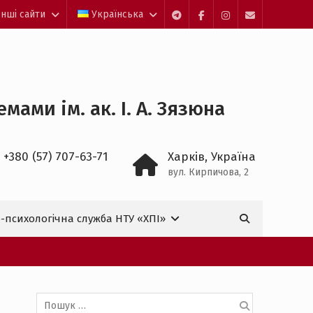
Інші сайти
Українська
Telegram
facebook
Instagram
Mail
ами ім. ак. І. А. Зязюна
 +380 (57) 707-63-71
Харків, Україна
вул. Кирпичова, 2
Пошук:
-психологічна служба НТУ «ХПІ»

Пошук: