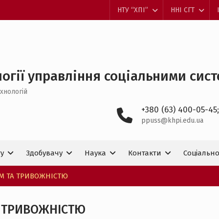
НТУ “ХПІ”
ННІ СГТ
огії управління соціальними систем
хнологій
+380 (63) 400-05-45;
ppuss@khpi.edu.ua
ту
Здобувачу
Наука
Контакти
Соціально
ОМ ТА ТРИВОЖНІСТЮ
А ТРИВОЖНІСТЮ