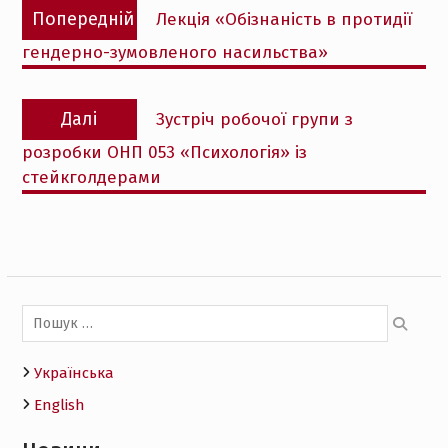
Попередній
Попередній
Лекція «Обізнаність в протидії
записів
запис:
гендерно-зумовленого насильства»
Наступний
Далі
Зустріч робочої групи з
запис:
розробки ОНП 053 «Психологія» із
стейкголдерами
Пошук:
Українська
English