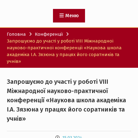
Меню
Головна
Конференції
Запрошуємо до участі у роботі VIII Міжнародної
науково-практичної конференції «Наукова школа
академіка І.А. Зязюна у працях його соратників та
учнів»
Запрошуємо до участі у роботі VIII
Міжнародної науково-практичної
конференції «Наукова школа академіка
І.А. Зязюна у працях його соратників та
учнів»
15.03.2024