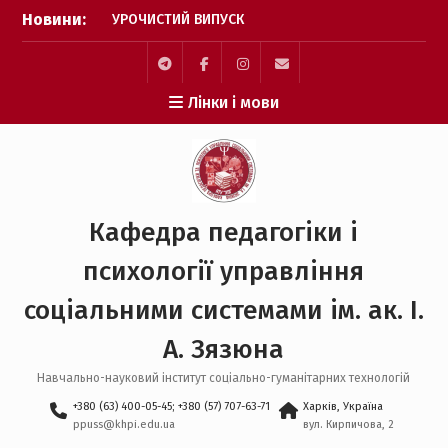
УРОЧИСТИЙ ВИПУСК
Перейти
Новини:
БАКАЛАВРІВ 2026
до
Психологія без кордонів:
вмісту
вступай та відкривай
Telegram
facebook
Instagram
Mail
шлях до навчання в
Лінки і мови
Німеччині
НАУКОВИЙ УСПІХ КАФЕДРИ
ППУСС НА
ВСЕУКРАЇНСЬКОМУ РІВНІ
ВІД СТУДЕНТА ДО ДОКТОРА
ФІЛОСОФІЇ
Кафедра педагогіки і
УСПІШНЕ ЗДОБУТТЯ
СТУПЕНЯ PhD З
психології управління
ПЕДАГОГІКИ
соціальними системами ім. ак. І.
А. Зязюна
Навчально-науковий інститут соціально-гуманітарних технологій
+380 (63) 400-05-45; +380 (57) 707-63-71
Харків, Україна
ppuss@khpi.edu.ua
вул. Кирпичова, 2