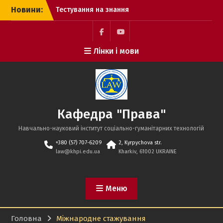
Перейти
Новини:
Тестування на знання
до
Конституції України
вмісту
Вітаємо з Днем
Конституції України!
Facebook
Youtube
Лінки і мови
З Днем Української
Державності!
Кафедра "Права"
Навчально-науковий інститут соціально-гуманітарних технологій
+380 (57) 707-6209
2, Kyrpychova str.
law@khpi.edu.ua
Kharkiv, 61002 UKRAINE
Меню
Головна
Міжнародне стажування