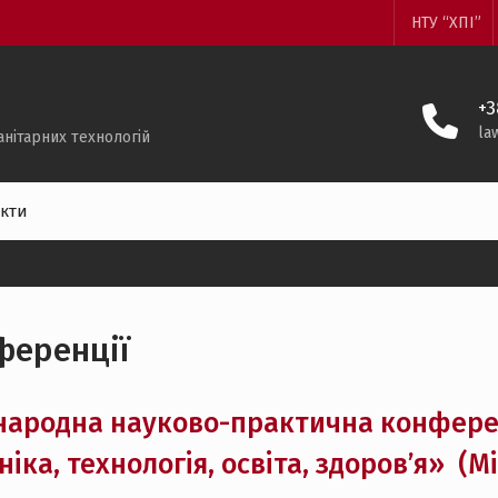
НТУ “ХПІ”
+3
la
анітарних технологій
кти
ференції
народна науково-практична конферен
ніка, технологія, освіта, здоров’я» (