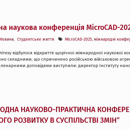
а наукова конференція MicroCAD-20
Новини
,
Студентське життя
MicroCAD-2025
,
міжнародні конфе
ітеху відбулося відкриття щорічної міжнародної наукової конф
о складними, що спричинено російською військовою агресі
 пленарними доповідями виступили: директор Інституту нано
АРОДНА НАУКОВО-ПРАКТИЧНА КОНФЕРЕ
ГО РОЗВИТКУ В СУСПІЛЬСТВІ ЗМІН”