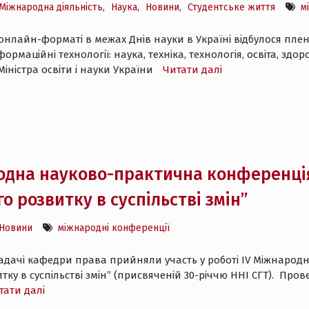
Міжнародна діяльність
,
Наука
,
Новини
,
Студентське життя
м
 в онлайн-форматі в межах Днів науки в Україні відбулося пл
рмаційні технології: наука, техніка, технологія, освіта, здо
іністра освіти і науки України
Читати далі
одна науково-практична конференці
о розвитку в суспільстві змін”
Новини
міжнародні конференції
ладачі кафедри права прийняли участь у роботі ІV Міжнарод
ку в суспільстві змін” (присвяченій 30-річчю ННІ СГТ). Прове
тати далі