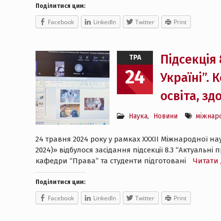
Поділитися цим:
Facebook
LinkedIn
Twitter
Print
Підсекція
ТРА
24
Україні”. 
освіта, зд
Наука
,
Новини
міжнар
24 травня 2024 року у рамках XXXII Міжнародної нау
2024)» відбулося засідання підсекції 8.3 “Актуальн
кафедри “Права” та студенти підготовані
Читати 
Поділитися цим:
Facebook
LinkedIn
Twitter
Print