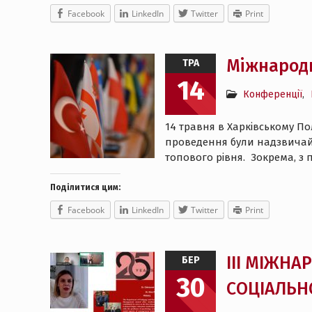
Facebook
LinkedIn
Twitter
Print
Міжнародн
ТРА
14
Конференції
,
14 травня в Харківському Пол
проведення були надзвичайн
топового рівня. Зокрема, з
Поділитися цим:
Facebook
LinkedIn
Twitter
Print
ІІІ МІЖН
БЕР
30
СОЦІАЛЬНО