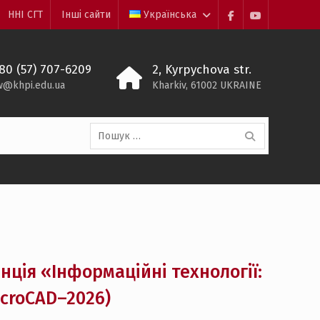
ННІ СГТ
Інші сайти
Українська
Facebook
Youtube
80 (57) 707-6209
2, Kyrpychova str.
w@khpi.edu.ua
Kharkiv, 61002 UKRAINE
Пошук:
ція «Інформаційні технології:
MicroCAD–2026)