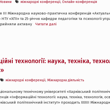
Новини
міжнародні конференції
,
Онлайн-конференція
лася ІІІ Міжнародна науково-практична конференція «Актуальн
 НТУ «ХПІ» та 25-річчю кафедри педагогіки та психології уп
 прийняли активну
Читати далі
йні технології: наука, техніка, технол
)»
міжнародні конференції
,
Міжнародна діяльність
Національному технічному університеті «Харківський політехн
я «Інформаційні технології: наука, техніка, технологія, осві
арківський політехнічний інститут» проходить XXXII Міжнар