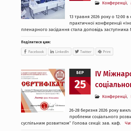
Конференції
,
13 травня 2026 року о 12:00
практичної конференції «Інфо
пленарного засідання стала доповідь заступника М
Поділитися цим:
Facebook
LinkedIn
Twitter
Print
ІV Міжнар
БЕР
25
соціальног
Конференції
,
26-28 березня 2026 року вик
проблеми соціального розвит
суспільним розвитком” Голова секції: зав. каф.
Чи