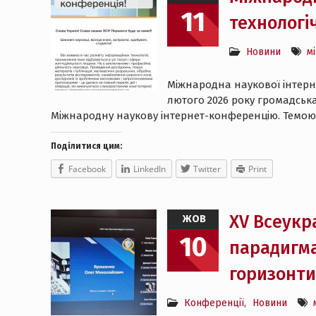
11
технологі
Новини
м
Міжнародна наукової інтерне
лютого 2026 року громадська
Міжнародну наукову інтернет-конференцію. Темою, я
Поділитися цим:
Facebook
LinkedIn
Twitter
Print
XV Всеукр
ЖОВ
10
парадигма
горизонти
Конференції
,
Новини