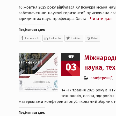
10 жовтня 2025 року відбулася XV Всеукраїнська 
забезпечення: наукові горизонти”, присвячена сві
юридичних наук, професора, Олега
Читати далі
Поділитися цим:
Facebook
LinkedIn
Twitter
Print
Міжнародн
ЧЕР
03
наука, тех
Конференції
,
14–17 травня 2025 року в НТ
технологія, освіта, здоров’
матеріалами конференції опублікований збірник т
Поділитися цим: