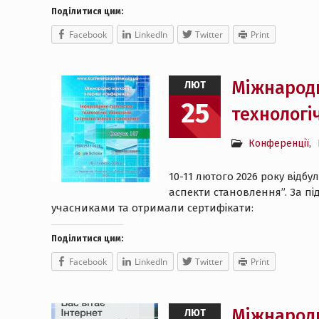
Поділитися цим:
Facebook
LinkedIn
Twitter
Print
Міжнародн
ЛЮТ
25
технологіч
Конференції
,
10-11 лютого 2026 року відб
аспекти становлення”. За під
учасниками та отримали сертифікати:
Поділитися цим:
Facebook
LinkedIn
Twitter
Print
Міжнародн
ЛЮТ