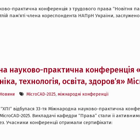
науково-практична конференція з трудового права “Новітня 
тлій пам’яті члена кореспондента НАПрН України, заслуженого
а науково-практична конференція «І
ніка, технологія, освіта, здоров’я» Mi
Новини
MicroCAD-2025
,
міжнародні конференції
У “ХПІ” відбулася 33-тя Міжнародна науково-практична конфер
я» MicroCAD-2025. Викладачі кафедри “Права” стали її активн
ез. Учасники конференції отримали сертифікати: