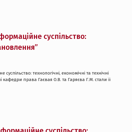
формаційне суспільство:
тановлення”
суспільство: технологічні, економічні та технічні
 кафедри права Гаєвая О.В. та Гаряєва Г.М. стали її
нформаційне суспільство: