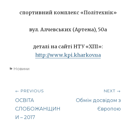
спортивний комплекс «Політехнік»
вул. Алчевських (Артема), 50а
деталі на сайті НТУ «ХПІ»:
http://www.kpi.kharkov.ua
Categories
Новини
Навігація
← PREVIOUS
NEXT →
записів
Previous
Next
ОСВІТА
Обмін досвідом з
post:
post:
СЛОБОЖАНЩИН
Європою
И – 2017