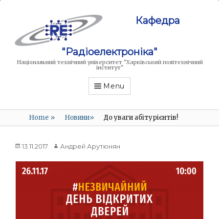
Кафедра
"Радіоелектроніка"
Національний технічний університет "Харківський політехнічний
інститут"
Menu
Home
»
Новини
»
До уваги абітурієнтів!
Posted
Author
13.11.2017
Андрей Арутюнян
on