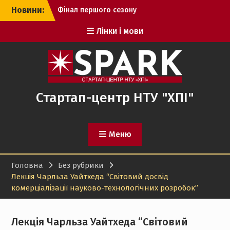
Перейти
Новини:
Фінал першого сезону
до
StartUP школи для
вмісту
Лінки і мови
школярів НТУ «ХПІ в
Кропивницькому
Фінал другого сезону
StartUP школи для
школярів НТУ «ХПІ» у
Харкові
Стартап-центр НТУ "ХПІ"
Увага! Прийом робіт
продовжено до 23
травня!
Меню
Головна
Без рубрики
Лекція Чарльза Уайтхеда “Світовий досвід
комерціалізації науково-технологічних розробок”
Лекція Чарльза Уайтхеда “Світовий