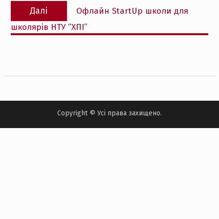
Наступний
Далі
Офлайн StartUp школи для
запис:
школярів НТУ “ХПІ”
Copyright © Усі права захищено.