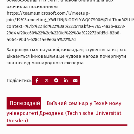
бомбосховищі НТУ „ХПІ“, а також онлайн для всіх
охочих за посиланням:
https://teams.microsoft.com/l/meetup-
join/19%3ameeting_YWU1NjNiODYtYWQ0ZS00MjZhLThmM2UtN
context=%7b%22Tid%22%3a%222611abf3-4765-483b-8358-
29d44f20cc60%22%2c%22Oid%22%3a%22272bfd5d-82b8-
4064-9bd4-528c14e9e0a4%22%7d
Запрошуються науковці, викладачі, студенти та всі, хто
цікавиться інноваціями.Це чудова нагода почерпнути
знання від міжнародного експерта.
Поділитись:
Навігація
Попередній
Попередній
Виїзний семінар у Технічному
записів
запис:
університеті Дрездена (Technische Universität
Dresden)