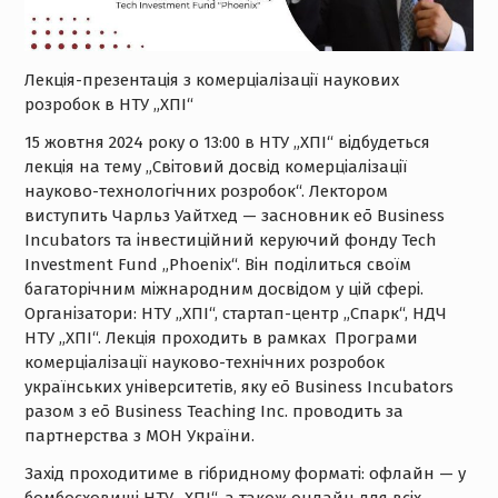
Лекція-презентація з комерціалізації наукових
розробок в НТУ „ХПІ“
15 жовтня 2024 року о 13:00 в НТУ „ХПІ“ відбудеться
лекція на тему „Світовий досвід комерціалізації
науково-технологічних розробок“. Лектором
виступить Чарльз Уайтхед — засновник eō Business
Incubators та інвестиційний керуючий фонду Tech
Investment Fund „Phoenix“. Він поділиться своїм
багаторічним міжнародним досвідом у цій сфері.
Організатори: НТУ „ХПІ“, стартап-центр „Спарк“, НДЧ
НТУ „ХПІ“. Лекція проходить в рамках Програми
комерціалізації науково-технічних розробок
українських університетів, яку eō Business Incubators
разом з eō Business Teaching Inc. проводить за
партнерства з МОН України.
Захід проходитиме в гібридному форматі: офлайн — у