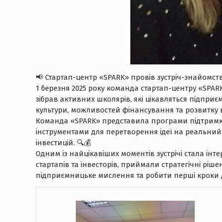
📢 Стартап-центр «SPARK» провів зустріч-знайомст
1 березня 2025 року команда стартап-центру «SPAR
зібрав активних школярів, які цікавляться підпри
культури, можливостей фінансування та розвитку в
Команда «SPARK» представила програми підтримки
інструментами для перетворення ідеї на реальний 
інвестицій. 🔍💰
Одним із найцікавіших моментів зустрічі стала інт
стартапів та інвесторів, приймали стратегічні рі
підприємницьке мислення та робити перші кроки 