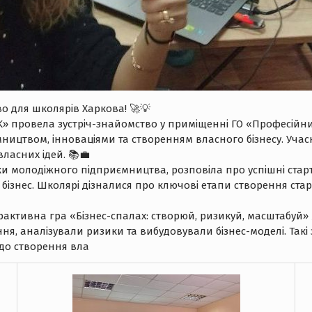
во для школярів Харкова! 🚀💡
K» провела зустріч-знайомство у приміщенні ГО «Професійний
ємництвом, інноваціями та створенням власного бізнесу. Уч
ласних ідей. 📚💼
 молодіжного підприємництва, розповіла про успішні старт
бізнес. Школярі дізналися про ключові етапи створення ста
ерактивна гра «Бізнес-спалах: створюй, ризикуй, масштабуй» 
шення, аналізували ризики та вибудовували бізнес-моделі. Та
до створення вла