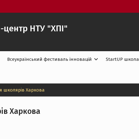
-центр НТУ "ХПІ"
Всеукраїнський фестиваль інновацій
StartUP школа
ля школярів Харкова
рів Харкова