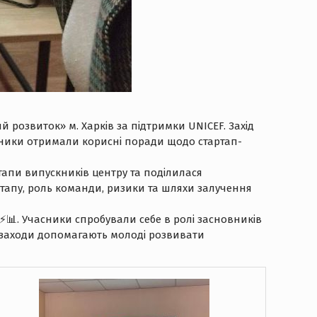
 розвиток» м. Харків за підтримки UNICEF. Захід
асники отримали корисні поради щодо стартап-
апи випускників центру та поділилася
ртапу, роль команди, ризики та шляхи залучення
⚡️📊. Учасники спробували себе в ролі засновників
кі заходи допомагають молоді розвивати