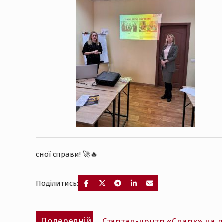
сної справи! 🚀🔥
Поділитись:
Навігація
Попередній
Попередній
Стартап-центр «Спарк» на д