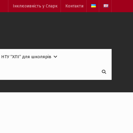
Інклюзивність у Спарк
Контакти
 НТУ “ХПІ” для школярів
Пошук:
