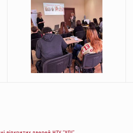
ні відкритих дверей НТУ “ХПІ”