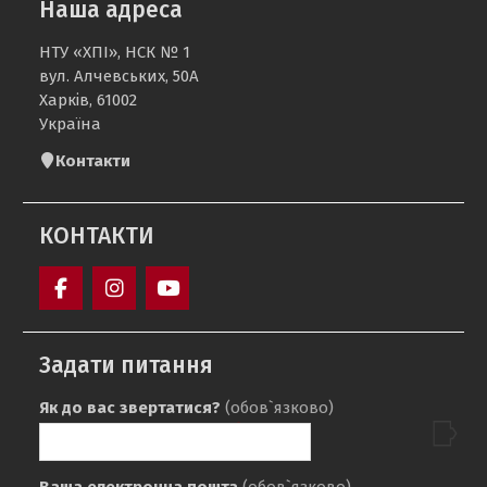
Наша адреса
НТУ «ХПІ», НСК № 1
вул. Алчевських, 50А
Харків, 61002
Україна
Контакти
КОНТАКТИ
Кафедра
sport_ntu_khpi
Кафедра
«Фізичне
«ФІЗИЧНЕ
Задати питання
виховання»
ВИХОВАННЯ»
НТУ
НТУ
Як до вас звертатися?
(обов`язково)
«ХПІ»
«ХПІ»