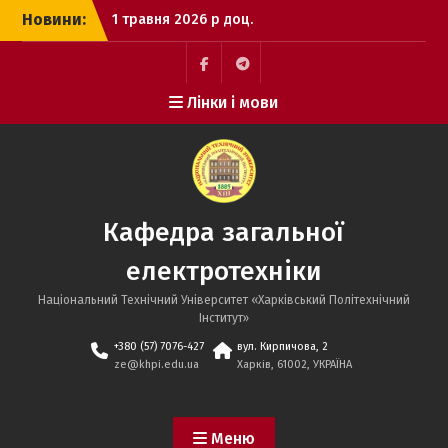
Перейти
Новини:
1 травня 2026 р доц.
до
Крюкова Н.В., доц.
вмісту
Марков В.С., та доц.
Поляков І.В. прийняли
Facebook
Telegram
Лінки і мови
участь у роботі
Міжнародної науково-
практичної конференції
“Трансформаційні
процеси та перспективи
розвитку науки, освіти,
Кафедра загальної
суспільства та технологій
в Україні та світі” м.
електротехніки
Кременчук, Україна
29 квітня 2026 року
Національний Технічний Університет «Харківський Політехнічний
співробітники кафедри
Інститут»
загальної електротехніки
+380 (57) 7076-427
вул. Кирпичова, 2
доц. Крюкова Н.В., доц.
ze@khpi.edu.ua
Харків, 61002, УКРАЇНА
Марков В.С. та доц.
Поляков І.В. взяли участь
у круглому столі «Туризм,
Меню
гостинність, креативні