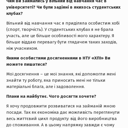
Чим Ви займались у вільний від навчання час в
університеті? Чи були задіяні в якихось студентських
клубах?
Вільний від навчання час я приділяла особистим хобі
(спорт, творчість). У студентських клубах я не брала
участь, але це більше особливості мого характеру. Я
більше віддаю перевагу бути глядачем таких заходів,
ніж учасником.
Якими особистими досягненнями в НТУ «ХПІ» Ви
можете пишатися?
Мої досягнення – це мої знання, які допомогли мені
знайти ту роботу, яка приносить мені не тільки
матеріальні блага, але і задоволення.
Плани на майбутнє. Чого досягти хочете?
Я хочу продовжити розвиватися на займаній мною
посади. Так як економіка дає можливість переглянути
весь життєвий цикл продукту: від його виробництва
до споживання. А в цьому напрямку завжди є чому