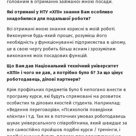
головним в отриманні займаної мною посади.
Які отримані у НТУ «ХПІ» знання Вам особливо
знадобилися для подальшої роботи?
Всі отримані мною знання корисні в моїй роботі.
Виконуючи будь-який процес, розумієш його
необхідність у функціонуванні підприємства в цілому,
це в свою чергу робить більш ясним і зрозумілим
виконання моїх посадових функцій.
Що Вам дав Національний технічний університет
«ХПІ» і чого не дав, а потрібно було б? За що цінує
роботодавець, ділові партнери?
Крім профільних предметів було б непогано внести в
програму курси, які будуть спрямовані на розвиток
особистих та ділових якостей студента. Наприклад:
«Ведення переговорів», «Психологія поведінки
клієнта» і т.д. Так як в поточних умовах роботодавець
шукає універсального співробітника, який швидше за
все самостійно пройшов подібні курси / тренінги, і