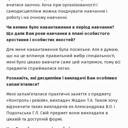
вчитися заочно. Хоча при організованості і
самодисципліни можна поєднувати навчання і
роботу і на очному навчанні.
Чи велике було навантаження в період навчання?
Що дали Вам роки навчання в плані особистого
зростання і особистих якостей?
Для мене навантаження була посильне. Але я думаю,
що на це вплинув правильний вибір спеціальності,
мені було цікаво вивчати саме цей напрямок, тому всі
предмети сприймалися легко.
Розкажіть, які дисципліни і викладачі Вам особливо
запам’яталися?
Мені запам’яталися практичні заняття з предмету
«Контроль і ревізія», викладач Жадан Т.А. Також хочу
відзначити таких викладачів як Александрова В.О. і
Подольська Г.Л. Свій предмет вони викладали в
цікавій та доступній формі.