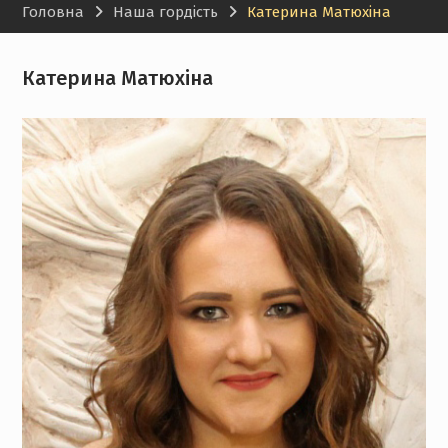
Головна
Наша гордість
Катерина Матюхіна
Катерина Матюхіна