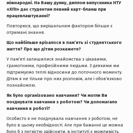
міжнародні. На Вашу думку, диплом випускника НТУ
«ХПІ» дає студентам певний карт-бланш при
працевлаштуванні?
Повторюся, що вирішальним фактором більше є
отримані знання.
Що найбільше врізалося в пам’ять зі студентського
життя? Про що дітям розкажете?
У пам’яті залишилися знайомства з цікавими,
грамотними, професійними людьми. З деякими ми
підтримуємо теплі відносини до поточного моменту.
Дітям я не тільки про них розповім, але і обов’язково
познайомлю.
Як було організовано навчання? Чи могли Ви
поєднувати навчання з роботою? Чи допомагало
навчання в роботі?
Особисто я не поєднувала навчання з роботою, не
було в цьому необхідності. Але при бажанні це можна
було б з легкістю здійснити, в інституті є можливість