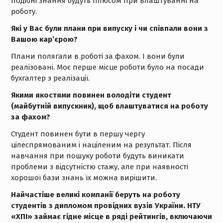
подібні знання будуть плюсом при влаштуванні на
роботу.
Які у Вас були плани при випуску і чи співпали вони з
Вашою кар’єрою?
Плани полягали в роботі за фахом. І вони були
реалізовані. Моє перше місце роботи було на посади
бухгалтер з реалізації.
Якими якостями повинен володіти студент
(майбутній випускник), щоб влаштуватися на роботу
за фахом?
Студент повинен бути в першу чергу
цілеспрямованим і націленим на результат. Після
навчання при пошуку роботи будуть виникати
проблеми з відсутністю стажу, але при наявності
хорошої бази знань їх можна вирішити.
Найчастіше великі компанії беруть на роботу
студентів з дипломом провідних вузів України. НТУ
«ХПІ» займає гідне місце в ряді рейтингів, включаючи