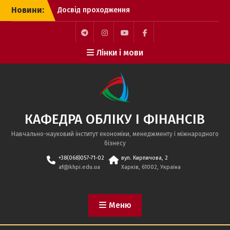
Перейти
Новини:
Досвід проходження
до
міжнародного
вмісту
стажування за
програмою Erasmus+ у
telegram
instagram
youtube
facebook
Лінки і мови
Словаччині
Стажування Erasmus+ у
Словаччині
🌍 УСПІХ НАШОЇ
СТУДЕНТКИ: СТАЖУВАННЯ
В LENOVO ЗА ПРОГРАМОЮ
КАФЕДРА ОБЛІКУ І ФІНАНСІВ
Erasmus+!
Навчально-науковий інститут економіки, менеджменту і міжнародного
бізнесу
+38(068)057-71-02
вул. Кирпичова, 2
af@khpi.edu.ua
Харків, 61002, Україна
Меню