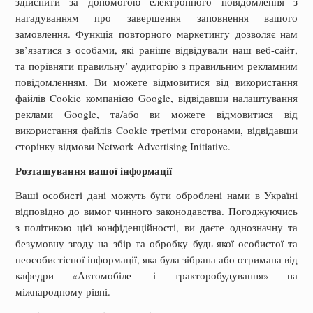
здійснити за допомогою електронного повідомлення з
нагадуванням про завершення заповнення вашого
замовлення. Функція повторного маркетингу дозволяє нам
зв’язатися з особами, які раніше відвідували наш веб-сайт,
та порівняти правильну’ аудиторію з правильним рекламним
повідомленням. Ви можете відмовитися від використання
файлів Cookie компанією Google, відвідавши налаштування
реклами Google, та/або ви можете відмовитися від
використання файлів Cookie третіми сторонами, відвідавши
сторінку відмови Network Advertising Initiative.
Розташування вашої інформації
Ваші особисті дані можуть бути оброблені нами в Україні
відповідно до вимог чинного законодавства. Погоджуючись
з політикою цієї конфіденційності, ви даєте однозначну та
безумовну згоду на збір та обробку будь-якої особистої та
неособистісної інформації, яка була зібрана або отримана від
кафедри «Автомобіле- і тракторобудування» на
міжнародному рівні.