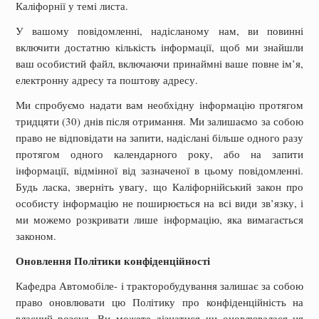
Каліфорнії у темі листа.
У вашому повідомленні, надісланому нам, ви повинні
включити достатню кількість інформації, щоб ми знайшли
ваш особистий файл, включаючи принаймні ваше повне ім’я,
електронну адресу та поштову адресу.
Ми спробуємо надати вам необхідну інформацію протягом
тридцяти (30) днів після отримання. Ми залишаємо за собою
право не відповідати на запити, надіслані більше одного разу
протягом одного календарного року, або на запити
інформації, відмінної від зазначеної в цьому повідомленні.
Будь ласка, зверніть увагу, що Каліфорнійський закон про
особисту інформацію не поширюється на всі види зв’язку, і
ми можемо розкривати лише інформацію, яка вимагається
законом.
Оновлення Політики конфіденційності
Кафедра Автомобіле- і тракторобудування залишає за собою
право оновлювати цю Політику про конфіденційність на
власний розсуд. Ви можете дізнатися чи оновлювалася ця