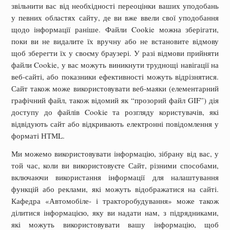
звільнити вас від необхідності переоцінки ваших уподобань
у певних областях сайту, де ви вже ввели свої уподобання
щодо інформації раніше. Файли Cookie можна зберігати,
поки ви не видалите їх вручну або не встановите відмову
щоб зберегти їх у своєму браузері. У разі відмови прийняти
файли Cookie, у вас можуть виникнути труднощі навігації на
веб-сайті, або показники ефективності можуть відрізнятися.
Сайт також може використовувати веб-маяки (елементарний
графічний файл, також відомий як “прозорий файл GIF”) дія
доступу до файлів Cookie та розгляду користувачів, які
відвідують сайт або відкривають електронні повідомлення у
форматі НТМL.
Ми можемо використовувати інформацію, зібрану від вас, у
той час, коли ви використовуєте Сайт, різними способами,
включаючи використання інформації для налаштування
функцій або реклами, які можуть відображатися на сайті.
Кафедра «Автомобіле- і тракторобудування» може також
ділитися інформацією, яку ви надати нам, з підрядниками,
які можуть використовувати вашу інформацію, щоб