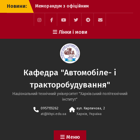
Перейти
Новини:
Меморандум з офіційним
до
дилерським центром
вмісту
Toyota Motor
Corporation в Харкові
Instagram
Facebook
YouTube
Twitter
Telegram
Mail
Лінки і мови
Захисти магістрів
науковго спрямування
Міжнародна науково-
практична конференція
MicroCAD–2026
Кафедра "Автомобіле- і
тракторобудування"
Національний технічний університет "Харківський політехнічний
інститут"
0957155262
вул. Кирпичова, 2
at@khpi.edu.ua
Харків, Україна
Меню