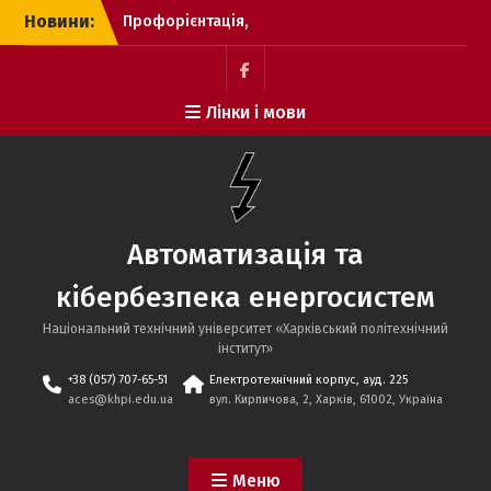
Перейти
Новини:
Профорієнтація,
до
2025.09.12, Височанський
вмісту
ліцей №2
Профорієнтація,
Пункт
Лінки і мови
2025.01.12, ХЛ №95
меню
Профорієнтаційний захід
із “Відокремлений
структурний підрозділ
«Полтавський
політехнічний фаховий
Автоматизація та
коледж НТУ «ХПІ»
15.01.2026
кібербезпека енергосистем
Національний технічний університет «Харківський політехнічний
iнститут»
+38 (057) 707-65-51
Електротехнічний корпус, ауд. 225
aces@khpi.edu.ua
вул. Кирпичова, 2, Харків, 61002, Україна
Меню