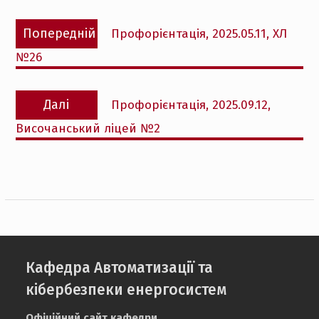
Навігація
Попередній
Попередній
Профорієнтація, 2025.05.11, ХЛ
записів
запис:
№26
Наступний
Далі
Профорієнтація, 2025.09.12,
запис:
Височанський ліцей №2
Кафедра Автоматизації та
кібербезпеки енергосистем
Офіційний сайт кафедри