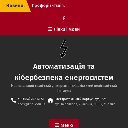
Перейти
Новини:
Профорієнтація,
до
2025.09.12, Височанський
вмісту
ліцей №2
Профорієнтація,
Пункт
Лінки і мови
2025.01.12, ХЛ №95
меню
Профорієнтаційний захід
із “Відокремлений
структурний підрозділ
«Полтавський
політехнічний фаховий
Автоматизація та
коледж НТУ «ХПІ»
15.01.2026
кібербезпека енергосистем
Національний технічний університет «Харківський політехнічний
iнститут»
+38 (057) 707-65-51
Електротехнічний корпус, ауд. 225
aces@khpi.edu.ua
вул. Кирпичова, 2, Харків, 61002, Україна
Меню