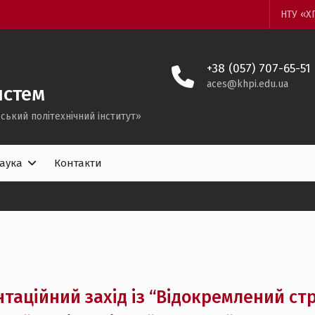
НТУ «Х
+38 (057) 707-65-51
aces@khpi.edu.ua
истем
ський політехнічний iнститут»
аука
Контакти
таційний захід із “Відокремлений ст