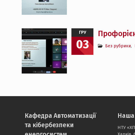
Профорієн
ГРУ
03
Без рубрики
,
Кафедра Автоматизації
Наша
та кібербезпеки
НТУ «ХП
енергосистем
Харків, 