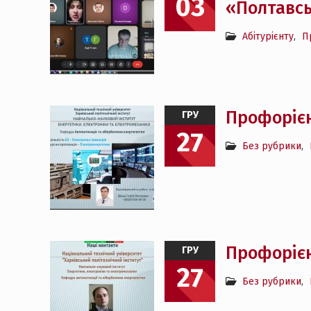
03
«Полтавсь
Абітурієнту
,
П
Профорієн
ГРУ
27
Без рубрики
,
Профорієн
ГРУ
27
Без рубрики
,