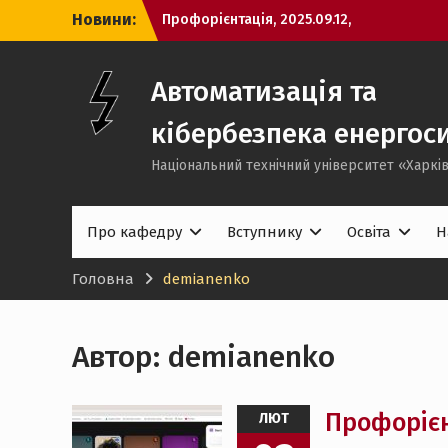
Перейти
Новини:
Профорієнтація, 2025.09.12,
до
Височанський ліцей №2
вмісту
Профорієнтація, 2025.01.12, ХЛ №95
Профорієнтаційний захід із
Автоматизація та
“Відокремлений структурний підрозділ
«Полтавський політехнічний фаховий
кібербезпека енергос
коледж НТУ «ХПІ» 15.01.2026
Національний технічний університет «Харків
Про кафедру
Вступнику
Освіта
Н
Головна
demianenko
Автор:
demianenko
Профорієн
ЛЮТ