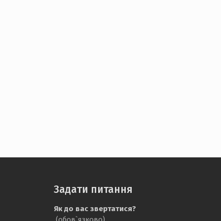
Задати питання
Як до вас звертатися?
(обов`язково)