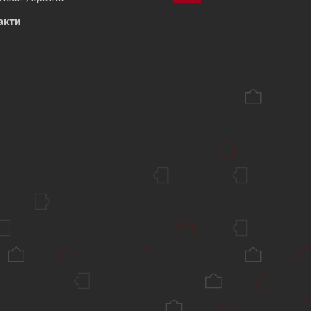
Пункт
акти
меню