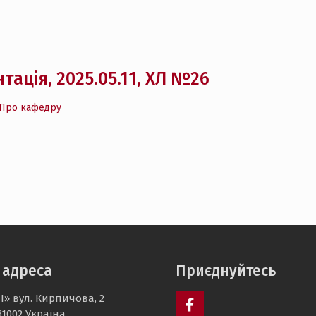
тація, 2025.05.11, ХЛ №26
Про кафедру
 адреса
Приєднуйтесь
І» вул. Кирпичова, 2
61002 Україна