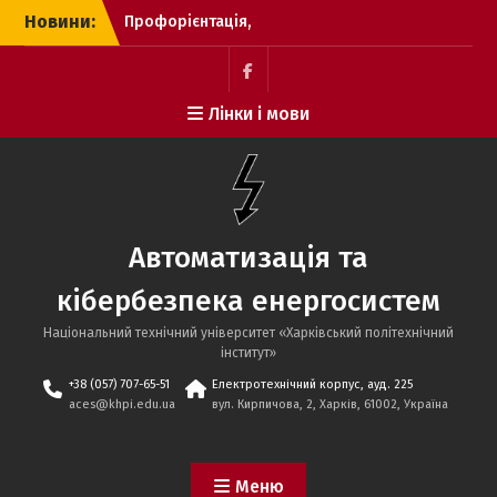
Перейти
Новини:
Профорієнтація,
до
2025.09.12, Височанський
вмісту
ліцей №2
Профорієнтація,
Пункт
Лінки і мови
2025.01.12, ХЛ №95
меню
Профорієнтаційний захід
із “Відокремлений
структурний підрозділ
«Полтавський
політехнічний фаховий
Автоматизація та
коледж НТУ «ХПІ»
15.01.2026
кібербезпека енергосистем
Національний технічний університет «Харківський політехнічний
iнститут»
+38 (057) 707-65-51
Електротехнічний корпус, ауд. 225
aces@khpi.edu.ua
вул. Кирпичова, 2, Харків, 61002, Україна
Меню