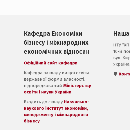
Кафедра Економіки
Наша
бізнесу і міжнародних
НТУ “ХПІ
економічних відносин
10-й пов
вул. Кир
Офіційний сайт кафедри
Україна
Кафедра закладу вищої освіти
Конт
державної форми власності,
підпорядкований
Міністерству
освіти і науки України
Входить до складу
Навчально-
науковго інститут економіки,
менеджменту і міжнародного
бізнесу