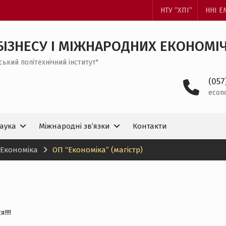
НТУ “ХПІ”
ННІ 
БІЗНЕСУ І МІЖНАРОДНИХ ЕКОНОМІ
ський політехнічний інститут"
(057
econ
аука
Міжнародні зв’язки
Контакти
 Економіка
ОП “Економіка” (магістр)
!!!!