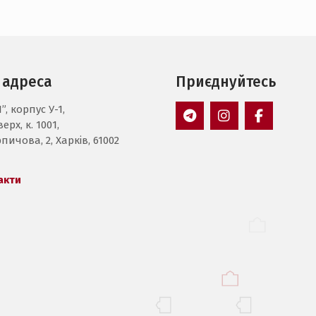
 адреса
Приєднуйтесь
”, корпус У-1,
ерх, к. 1001,
Пункт
Пункт
Пункт
пичова, 2, Харків, 61002
меню
меню
меню
акти