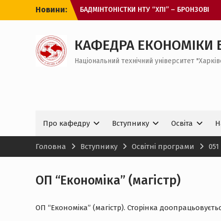
Перейти
Новини:
БАДМІНТОНІСТКИ НТУ “ХПІ” – БРОНЗОВІ
до
ПРИЗЕРКИ ЧЕМПІОНАТУ ЄВРОПИ
вмісту
З МІЖНАРОДНИМ ДНЕМ СТУДЕНТА!
ОНЛАЙН-ЗУСТРІЧ ДЛЯ ВСТУПНИКІВ ДО
КАФЕДРА ЕКОНОМІКИ 
МАГІСТРАТУРИ
Національний технічний університет "Харків
ЗАХІД ДЛЯ ЗДОБУВАЧІВ ВИЩОЇ ОСВІТИ
БАКАЛАВРСЬКОГО РІВНЯ НА КАФЕДРІ ЕБ І
МЕВ
Про кафедру
Вступнику
Освіта
Н
Головна
Вступнику
Освітні програми
051
ОП “Економіка” (магістр)
ОП “Економіка” (магістр). Сторінка доопрацьовується