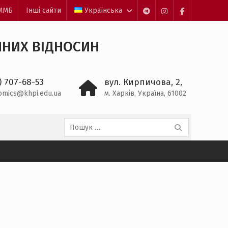
ЕММБ
Інші сайти
Українська
Пункт
Пункт
Пункт
меню
меню
меню
ЧНИХ ВІДНОСИН
) 707-68-53
вул. Кирпичова, 2,
omics@khpi.edu.ua
м. Харків, Україна, 61002
Пошук: