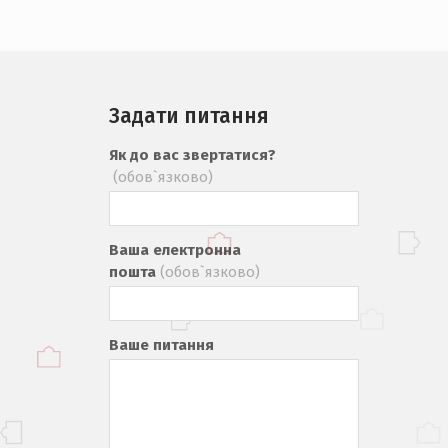
Задати питання
Як до вас звертатися?
(обов`язково)
Ваша електронна
пошта
(обов`язково)
Ваше питання