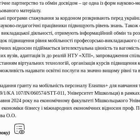
ічне партнерство та обмін досвідом – це одна із форм науково-м
ьованого матеріалу.
ьні програми стажування за кордоном розкривають перед україн
науково-педагогічні працівники підвищують рівень знань. Також
у викладацької діяльності, отримують інформаційний обмін та ро
ідок підвищення рівня мобільності професорсько-викладацького с
чних відносин підіймається інтелектуальна цінність та вагоміст
их вузів, адаптація їх до реалій НТУ «ХПІ», запровадження спі
танням віртуальних технологій, організація курсів підвищення к
можливість надавати освітні послуги на значно вищому рівні та
 надання гранту на мобільність персоналу Erasmus+ для навча
KA 107/IN/060574/STT-011, Університет Мішкольця) в рамках 
10 травня 2024 року на економічному факультеті Мішкольцького Уні
кономіки бізнесу і міжнародних економічних відносин проф. Пер
єва О.О.
 року)