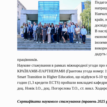
Педагог
напрац
Навчал
країн, 
досвід
В насл
економі
іноземн
викорис
дадуть 
працівників.
Наукове стажування в рамках міжнародної угоди про
КРАЇНАМИ-ПАРТНЕРАМИ (Грантова угода номер: 19/1/
Smart Transition in Higher Education, що відбувся 6-
годин (1,3 кредити ECTS) пройшли викладачі кафедри е
доц. Новік І.О., доц. Погорєлова Т.О., ст. викл. Ходир
Сертифікати наукового стажування (травень 2025