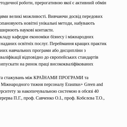
етодичної роботи, прерогативою якої є активний обмін
цями великі можливості. Вивчаючи досвід передових
 опановують новітні унікальні методи, набувають
зширюють наукові контакти.
кладу кафедри економіки бізнесу і міжнародних
ь наданих освітніх послуг. Переймання кращих практик
льних навчальних програми або дисципліни з
валіфікації відповідно до європейських стандартів
 випускати на ринок праці висококваліфікованих
ння та стажувань між КРАЇНАМИ ПРОГРАМИ та
Міжнародного тижня персоналу Erasmus+ Green and
верситету за накопичувальною системою в обсязі 40
ерва П.Г., проф. Савченко О.І., проф. Кобєлєва Т.О.,