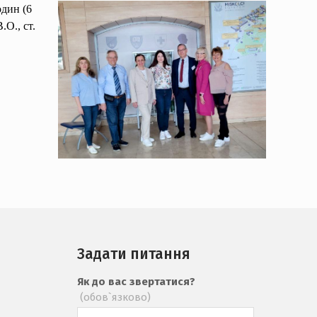
один (6
О., ст.
Задати питання
Як до вас звертатися?
(обов`язково)