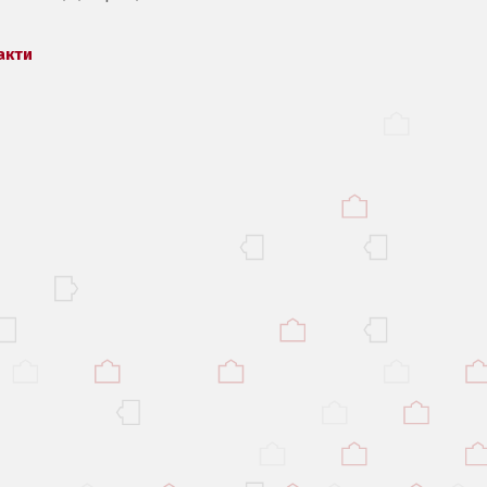
меню
меню
меню
акти