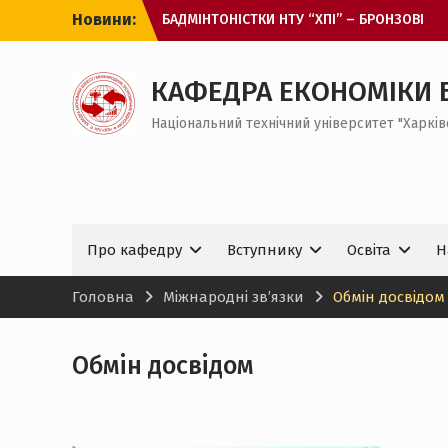
Перейти
Новини:
БАДМІНТОНІСТКИ НТУ “ХПІ” – БРОНЗОВІ
до
ПРИЗЕРКИ ЧЕМПІОНАТУ ЄВРОПИ
вмісту
З МІЖНАРОДНИМ ДНЕМ СТУДЕНТА!
ОНЛАЙН-ЗУСТРІЧ ДЛЯ ВСТУПНИКІВ ДО
КАФЕДРА ЕКОНОМІКИ 
МАГІСТРАТУРИ
Національний технічний університет "Харків
ЗАХІД ДЛЯ ЗДОБУВАЧІВ ВИЩОЇ ОСВІТИ
БАКАЛАВРСЬКОГО РІВНЯ НА КАФЕДРІ ЕБ І
МЕВ
Про кафедру
Вступнику
Освіта
Н
Головна
Міжнародні зв’язки
Обмін досвідом
Обмін досвідом