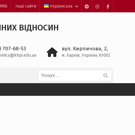
ЕММБ
Інші сайти
Українська
Пункт
Пункт
Пункт
меню
меню
меню
ЧНИХ ВІДНОСИН
) 707-68-53
вул. Кирпичова, 2,
omics@khpi.edu.ua
м. Харків, Україна, 61002
Пошук: