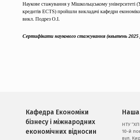
Наукове стажування у Мішкольцському університеті (Уго
кредитів ECTS) пройшли викладачі кафедри економіки 
викл. Подрез О.І.
Сертифікати наукового стажування (квытень 2025
Кафедра Економіки
Наша
бізнесу і міжнародних
НТУ “ХПІ
економічних відносин
10-й пов
вул. Кир