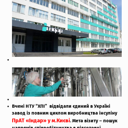
Вчені НТУ “ХПІ” відвідали єдиний в Україні
завод із повним циклом виробництва інсуліну
ПрАТ «Індар» у м.Києві
. Мета візиту – пошук
напрямів співробітництва в підготовці