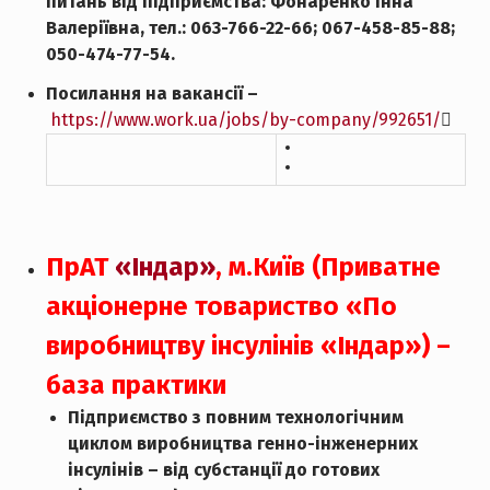
питань від підприємства: Фонаренко Інна
Валеріївна, тел.: 063-766-22-66; 067-458-85-88;
050-474-77-54.
Посилання на вакансії –
https://www.work.ua/jobs/by-company/992651/

ПрАТ
«Індар»
, м.Київ (Приватне
акціонерне товариство «По
виробництву інсулінів «Індар»
) –
база практики
Підприємство з повним технологічним
циклом виробництва генно-інженерних
інсулінів – від субстанції до готових