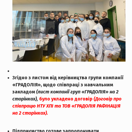
Згідно з листом від керівництва групи компанії
«ГРАДОЛІЯ», щодо співпраці з навчальним
закладом
(лист компанії груп «ГРАДОЛІЯ» на 2
сторінках),
було укладено договір
(Договір про
співпрацю НТУ ХПІ та ТОВ «ГРАДОЛІЯ РАФІНАЦІЯ
на 2 сторінках
).
Підприємство готове запропонувати