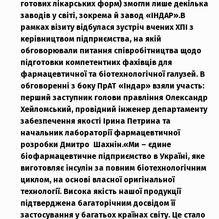
готових лікарських форм) змогли лише декілька
заводів у світі, зокрема й завод «ІНДАР».
В
рамках візиту відбулася зустріч вчених ХПІ з
керівництвом підприємства, на якій
обговорювали питання співробітництва щодо
підготовки компетентних фахівців для
фармацевтичної та біотехнологічної галузей. В
обговоренні з боку ПрАТ «Індар» взяли участь:
перший заступник голови правління Олександр
Хейломський, провідний інженер департаменту
забезпечення якості Ірина Петрина та
начальник лабораторії фармацевтичної
розробки Дмитро Шахнін.
«Ми – єдине
біофармацевтичне підприємство в Україні, яке
виготовляє інсулін за повним біотехнологічним
циклом, на основі власної оригінальної
технології. Висока якість нашої продукції
підтверджена багаторічним досвідом її
застосування у багатьох країнах світу. Це стало