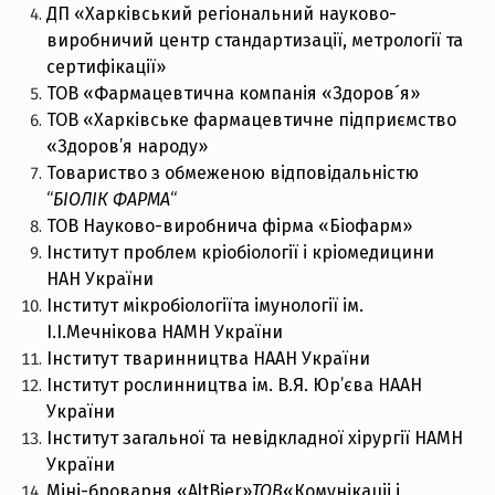
ДП «Харківський регіональний науково-
виробничий центр стандартизації, метрології та
сертифікації»
ТОВ «Фармацевтична компанія «Здоров´я»
ТОВ «Харківське фармацевтичне підприємство
«Здоров’я народу»
Товариство з обмеженою відповідальністю
“
БІОЛІК ФАРМА
“
ТОВ Науково-виробнича фірма «Біофарм»
Інститут проблем кріобіології і кріомедицини
НАН України
Інститут мікробіологіїта
імунології ім.
І.І.Мечнікова
НАМН України
Інститут тваринництва НААН України
Інститут рослинництва ім. В.Я. Юр’єва НААН
України
Інститут загальної та невідкладної хірургії НАМН
України
Міні-броварня «AltBier»
ТОВ
«Комунікаціі і