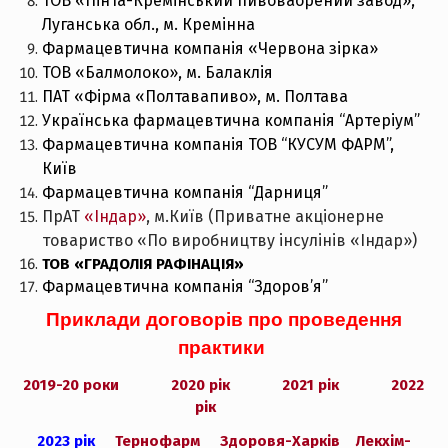
ТОВ «Пінта-Кремінський пивоваорений завод»,
Луганська обл., м. Кремінна
Фармацевтична компанія «
Червона зірка
»
ТОВ «Балмолоко», м. Балаклія
ПАТ «Фірма «Полтавапиво», м. Полтава
Українська фармацевтична компанія
“Артеріум”
Фармацевтична компанія
ТОВ “КУСУМ ФАРМ”
,
Київ
Фармацевтична компанія
“Дарниця”
ПрАТ
«Індар»
, м.Київ (Приватне акціонерне
товариство «По виробництву інсулінів «Індар»)
ТОВ «ГРАДОЛІЯ РАФІНАЦІЯ»
Фармацевтична компанія
“Здоров’я”
Приклади договорів про проведення
практики
2019-20 роки
2020 рік
2021 рік
2022
рік
2023 рік
Тернофарм
Здоровя-Харків
Лекхім-