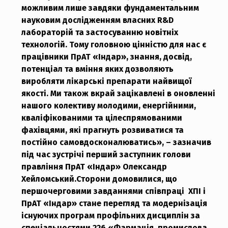
можливим лише завдяки фундаментальним
науковим дослідженням власних R&D
лабораторій та застосуванню новітніх
технологій. Тому головною цінністю для нас є
працівники ПрАТ «Індар», знання, досвід,
потенціал та вміння яких дозволяють
виробляти лікарські препарати найвищої
якості. Ми також вкрай зацікавлені в оновленні
нашого колективу молодими, енергійними,
кваліфікованими та цілеспрямованими
фахівцями, які прагнуть розвиватися та
постійно самовдосконалюватись», – зазначив
під час зустрічі перший заступник голови
правління ПрАТ «Індар» Олександр
Хейломський.
Сторони домовилися, що
першочерговими завданнями співпраці ХПІ і
ПрАТ «Індар» стане перегляд та модернізація
існуючих програм профільних дисциплін за
спеціальностями 226 «Фармація, промислова