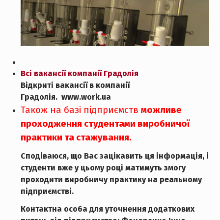
Всі вакансії компанії Градолія
Відкриті вакансії в компанії
Градолія. www.work.ua
Також на базі підприємств
можливе
проходження студентами виробничої
практики та стажування.
Сподіваюся, що Вас зацікавить ця інформація, і
студенти вже у цьому році матимуть змогу
проходити виробничу практику на реальному
підприємстві.
Контактна особа для уточнення додаткових