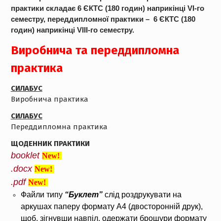
практики складає 6 ЄКТС (180 годин) наприкінці VI-го
семестру, переддипломної практики – 6 ЄКТС (180
годин) наприкінці VIII-го семестру.
Виробнича та переддипломна
практика
СИЛАБУС
Виробнича практика
СИЛАБУС
Переддипломна практика
ЩОДЕННИК ПРАКТИКИ
booklet
New!
.docx
New!
.pdf
New!
Файли типу
“Буклет”
слід роздрукувати на
аркушах паперу формату А4 (двосторонній друк),
щоб, зігнувши навпіл, одержати брошури формату