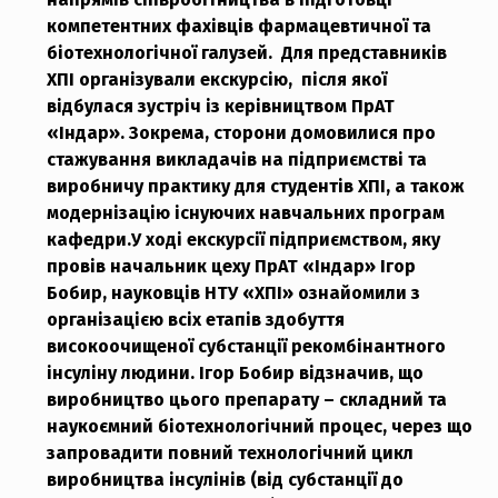
компетентних фахівців фармацевтичної та
біотехнологічної галузей. Для представників
ХПІ організували екскурсію, після якої
відбулася зустріч із керівництвом ПрАТ
«Індар». Зокрема, сторони домовилися про
стажування викладачів на підприємстві та
виробничу практику для студентів ХПІ, а також
модернізацію існуючих навчальних програм
кафедри.
У ході екскурсії підприємством, яку
провів начальник цеху ПрАТ «Індар» Ігор
Бобир, науковців НТУ «ХПІ» ознайомили з
організацією всіх етапів здобуття
високоочищеної субстанції рекомбінантного
інсуліну людини. Ігор Бобир відзначив, що
виробництво цього препарату – складний та
наукоємний біотехнологічний процес, через що
запровадити повний технологічний цикл
виробництва інсулінів (від субстанції до