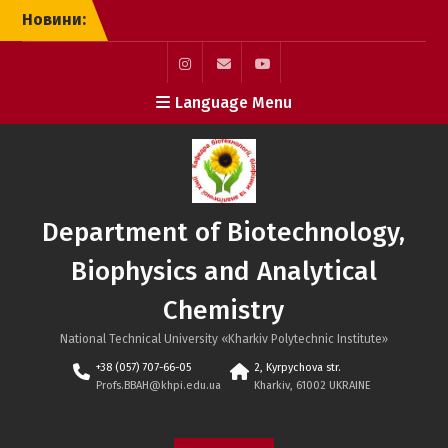
Skip
Новини:
to
content
Instagram
Mail
YouTube
Language Menu
Department of Biotechnology,
Biophysics and Analytical
Chemistry
National Technical University «Kharkiv Polytechnic Institute»
+38 (057) 707-66-05
2, Kyrpychova str.
Profs.BBAH@khpi.edu.ua
Kharkiv, 61002 UKRAINE