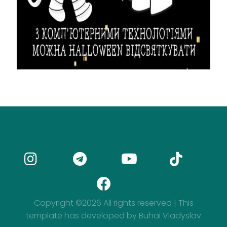
Copyright ©
2026 All rights reserved | This
template has developed by Buhai Vladyslav