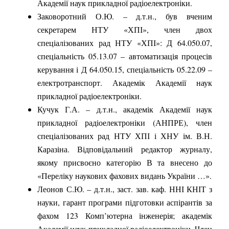
Академії наук прикладної радіоелектроніки.
Заковоротний О.Ю. – д.т.н., був вченим
секретарем НТУ «ХПІ», член двох
спеціалізованих рад НТУ «ХПІ»: Д 64.050.07,
спеціальність 05.13.07 – автоматизація процесів
керування і Д 64.050.15, спеціальність 05.22.09 –
електротранспорт. Академік Академії наук
прикладної радіоелектроніки.
Кучук Г.А. – д.т.н., академік Академії наук
прикладної радіоелектроніки (АНПРЕ), член
спеціалізованих рад НТУ ХПІ і ХНУ ім. В.Н.
Каразіна. Відповідальний редактор журналу,
якому присвоєно категорію В та внесено до
«Переліку наукових фахових видань України …».
Леонов С.Ю. – д.т.н., заст. зав. каф. ННІ КНІТ з
науки, гарант програми підготовки аспірантів за
фахом 123 Комп’ютерна інженерія; академік
Академії наук прикладної радіоелектроніки. Член