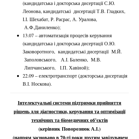
(кандидатська і докторська дисертації С.Ю.
Леонова, кандидатські дисертації Т.В. Гладких,
І.І. Шехабат, Р. Расрас, А. Уралова,
А.Ф.Даниленко);
13.07 – автоматизація процесів керування
(кандидатська і докторська дисертації О.Ю.
Заковоротного, кандидатські дисертації М.Й.
Заполовського, А.І. Баленко, М.В.
Липчанського, І.П. Хавіной);
22.09 – електротранспорт (докторська дисертація
В.І. Носкова).
Інтелектуальні системи підтримки прийняття
рішень для діагностики, керування та оптимізації
технічних та біомедичних об’єктів
(керівник Поворознюк А.І.)
(напрям засновано в 70-ті роки другим завідувачем