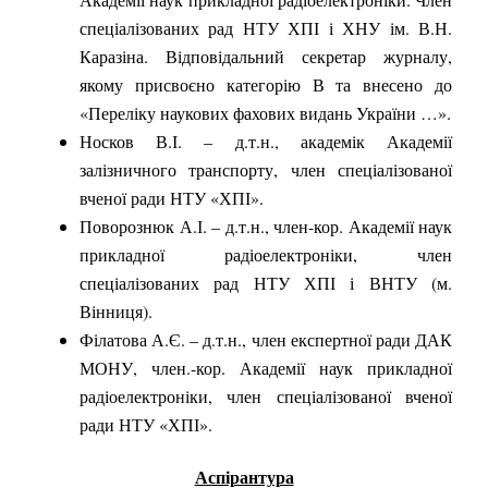
спеціалізованих рад НТУ ХПІ і ХНУ ім. В.Н.
Каразіна. Відповідальний секретар журналу,
якому присвоєно категорію В та внесено до
«Переліку наукових фахових видань України …».
Носков В.І. – д.т.н., академік Академії
залізничного транспорту, член спеціалізованої
вченої ради НТУ «ХПІ».
Поворознюк А.І. – д.т.н., член-кор. Академії наук
прикладної радіоелектроніки, член
спеціалізованих рад НТУ ХПІ і ВНТУ (м.
Вінниця).
Філатова А.Є. – д.т.н., член експертної ради ДАК
МОНУ, член.-кор. Академії наук прикладної
радіоелектроніки, член спеціалізованої вченої
ради НТУ «ХПІ».
Аспірантура