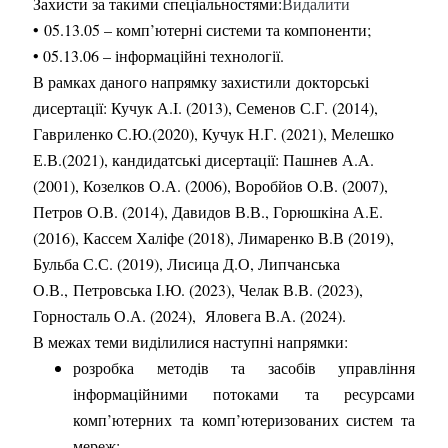
Захисти за такими спеціальностями:
Видалити
• 05.13.05 – комп’ютерні системи та компоненти;
• 05.13.06 – інформаційні технології.
В рамках даного напрямку захистили
докторські
дисертації: Кучук А.І. (2013), Семенов С.Г. (2014),
Гавриленко С.Ю.(2020), Кучук Н.Г. (2021), Мелешко
Е.В.(2021),
кандидатські
дисертації: Пашнев А.А.
(2001), Козелков О.А. (2006), Воробйов О.В. (2007),
Петров О.В. (2014), Давидов В.В., Горюшкіна А.Е.
(2016), Кассем Халіфе (2018), Лимаренко В.В (2019),
Бульба С.С. (2019), Лисица Д.О, Липчанська
О.В.,
Петровська І.Ю. (2023),
Челак В.В. (2023),
Горносталь О.А. (2024), Яловега В.А. (2024).
В межах теми виділилися наступні напрямки:
розробка методів та засобів управління
інформаційними потоками та ресурсами
комп’ютерних та комп’ютеризованих систем та
мереж;