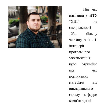
Під час
навчання у НТУ
“ХПІ” на
спеціальності
123, більшу
частину знань із
інженерії
програмного
забезпечення
було отримано
під час
поглинання
матеріалу від
викладацького
складу кафедри
комп’ютерної