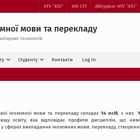
НТУ “ХПІ”
ННІ СГТ
Абітурієнт НТУ “ХПІ”
мної мови та перекладу
анітарних технологій
ту
Студенту
Контакти
Log In
вої іноземної мови та перекладу складає
14
осіб
, з них
1
вищу освіту, яка відповідає профілю дисциплін, що ним
 у сферах викладання іноземних мови, перекладу, створенн