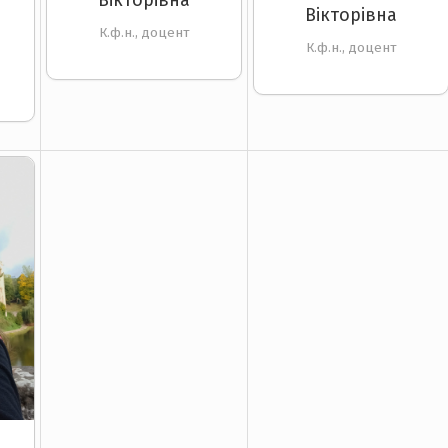
Вікторівна
К.ф.н., доцент
К.ф.н., доцент