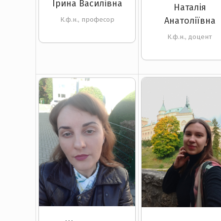
Ірина Василівна
Наталія
Анатоліївна
К.ф.н., професор
К.ф.н., доцент