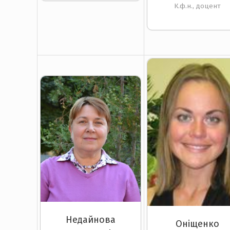
К.ф.н., доцент
Недайнова
Оніщенко