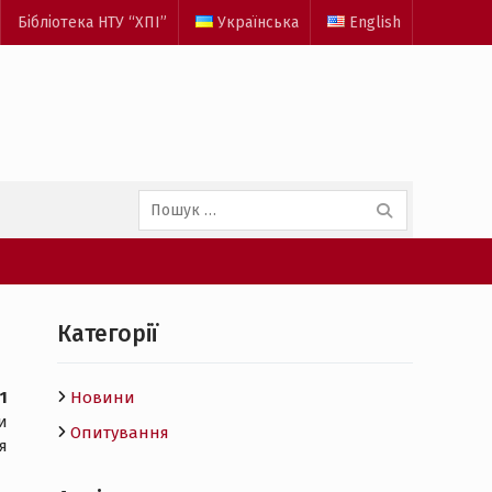
Бібліотека НТУ “ХПІ”
Українська
English
Пошук:
Категорії
1
Новини
и
Опитування
я