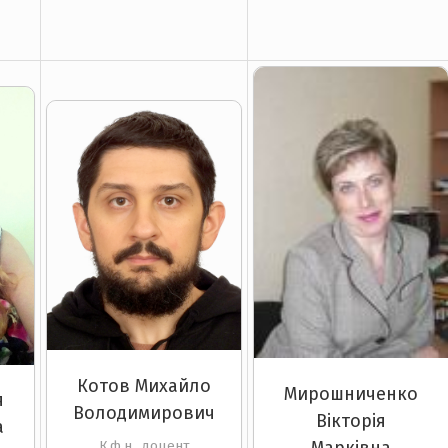
Котов Михайло
Мирошниченко
я
Володимирович
Вікторія
а
Марківна
К.ф.н., доцент