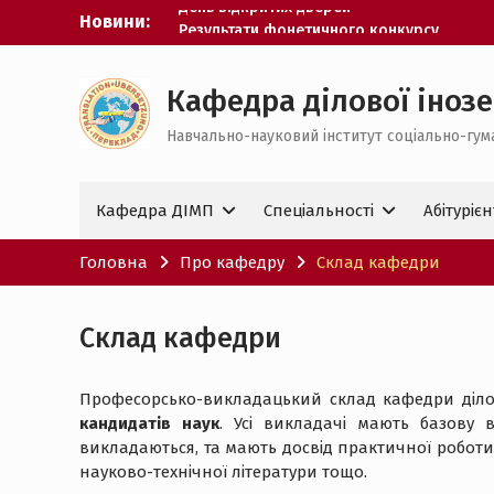
Перейти
Новини:
Результати фонетичного конкурсу
до
Проєктування цифрових курсів
вмісту
День відкритих дверей
Кафедра ділової інозе
Навчально-науковий інститут соціально-гум
Кафедра ДІМП
Спеціальності
Абітурієн
Головна
Про кафедру
Склад кафедри
Склад кафедри
Професорсько-викладацький склад кафедри діло
кандидатів наук
. Усі викладачі мають базову 
викладаються, та мають досвід практичної роботи
науково-технічної літератури тощо.