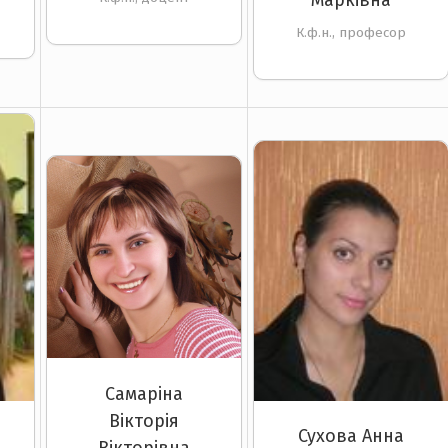
К.ф.н., професор
Самаріна
Вікторія
Сухова Анна
Вікторівна