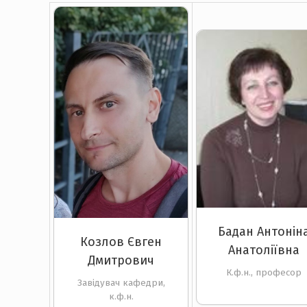
Бадан Антонін
Козлов Євген
Анатоліївна
Дмитрович
К.ф.н., професор
Завідувач кафедри,
к.ф.н.