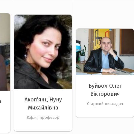
Буйвол Олег
Вікторович
Акоп’янц Нуну
а
Старший викладач
Михайлівна
К.ф.н., професор