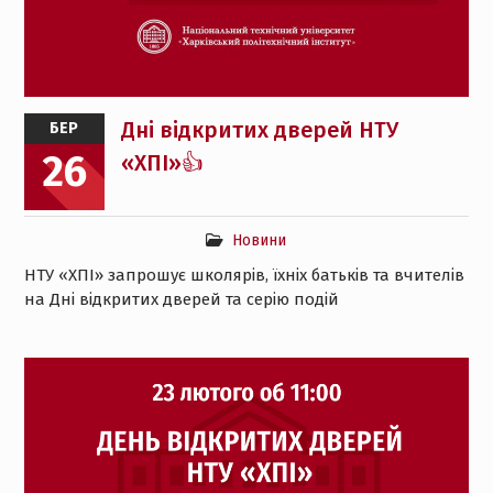
Дні відкритих дверей НТУ
БЕР
26
«ХПІ»👍
Новини
НТУ «ХПІ» запрошує школярів, їхніх батьків та вчителів
на Дні відкритих дверей та серію подій