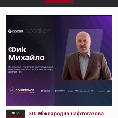
ХІІI Міжнародна нафтогазова
ЧЕР