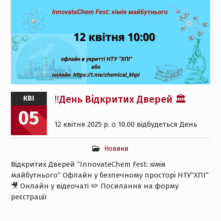
‼️День Відкритих Дверей 🏛
КВІ
05
12 квітня 2025 р. о 10.00 відбудеться День
Новини
Відкритих Дверей “InnovateChem Fest: хімія
майбутнього” Офлайн у безпечному просторі НТУ”ХПІ”
🎥 Онлайн у відеочаті ✏️ Посилання на форму
реєстрації