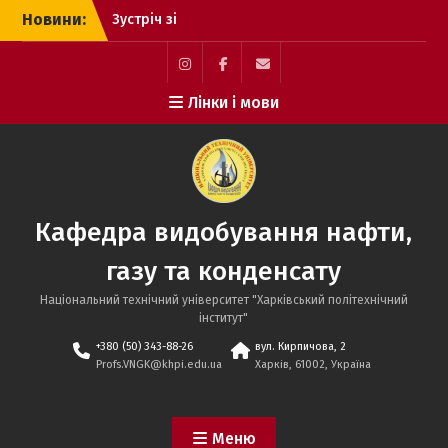
Перейти
Зустріч зі
Новини:
до
стейкхолдерами АТ
вмісту
«Укрнафта»
ХІІI Міжнародна
Instagram
Facebook
Profs.VNGK@khpi.edu.ua
нафтогазова
Лінки і мови
конференція Ньюфолк
НКЦ «Колтюбінг. ГРП.
Бурові сервіси. Геологія
та геофізика»
Переможці І туру
Всеукраїнського
Кафедра видобування нафти,
конкурсу студентських
газу та конденсату
наукових робіт
Національний технічний університет "Харківський полiтехнiчний
інститут"
+380 (50) 343-88-26
вул. Кирпичова, 2
Profs.VNGK@khpi.edu.ua
Харків, 61002, Україна
Меню