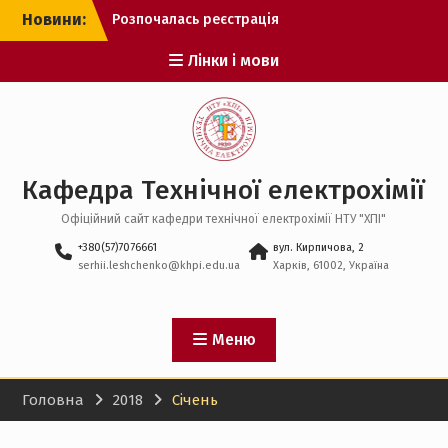
Перейти
Новини:
Розпочалась реєстрація
до
на спеціальну сесію ЄВІ
вмісту
Лінки і мови
Рекомендації до вступу
оприлюднено!
Розпочато подання заяв
від вступників у
магістратуру
Кафедра Технічної електрохімії
Офіційний сайт кафедри технічної електрохімії НТУ "ХПІ"
+380(57)7076661
вул. Кирпичова, 2
serhii.leshchenko@khpi.edu.ua
Харків, 61002, Україна
Меню
Головна
2018
Січень