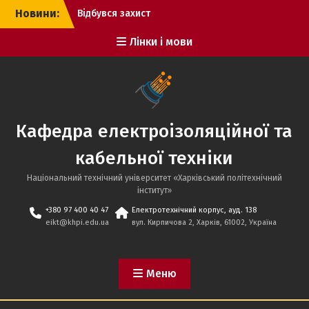
Перейти
Новини:
Відбувся захист
до
кваліфікаційних робіт
вмісту
Лінки і мови
бакалаврів!
Онлайн-
профорієнтаційна
зустріч з учнями
Дніпровського ліцею
Верхньодніпровської
Кафедра електроізоляційної та
міської ради
Вітаємо переможця
кабельної техніки
конкурсу електронних
постерів з протидії
Національний технічний університет «Харківський політехнічний
торгівлі людьми!
iнститут»
Відбувся захист
+380 97 400 40 47
Електротехнічний корпус, ауд. 138
кваліфікаційних робіт
eikt@khpi.edu.ua
вул. Кирпичова 2, Харків, 61002, Україна
бакалаврів заочної
форми навчання!
Меню