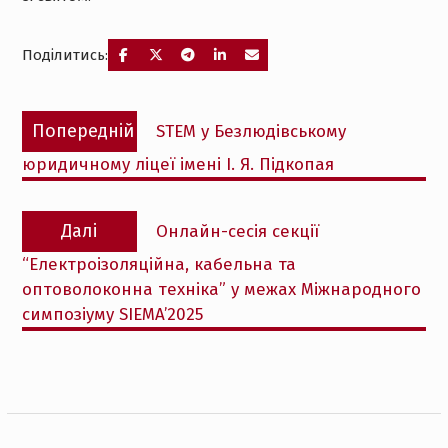
Поділитись:
Навігація
Попередній
Попередній
STEM у Безлюдівському
записів
запис:
юридичному ліцеї імені І. Я. Підкопая
Наступний
Далі
Онлайн-сесія секції
запис:
“Електроізоляційна, кабельна та
оптоволоконна техніка” у межах Міжнародного
симпозіуму SIEMA’2025