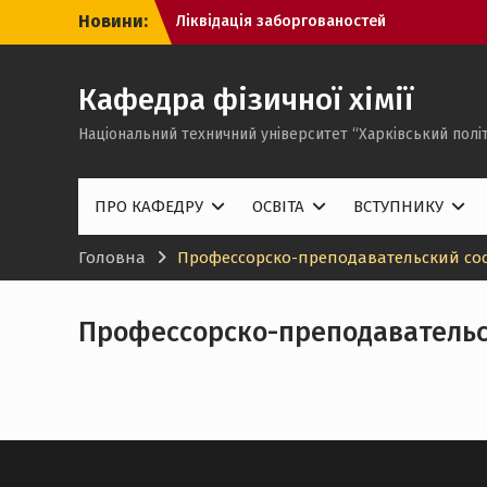
Перейти
Новини:
Ліквідація заборгованостей
до
вмісту
Кафедра фізичної хімії
Національний техничний університет “Харківський політ
ПРО КАФЕДРУ
ОСВІТА
ВСТУПНИКУ
Головна
Профессорско-преподавательский со
Профессорско-преподавательс