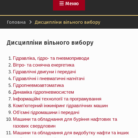
Меню
Головна
Дисципліни вільного вибору
Дисципліни вільного вибору
Гідравліка, гідро- та пневмоприводи
Вітро- та сонячна енергетика
Гідравлічні двигуни і передачі
Гідравлічні і пневматичні нагнітачі
Гідропневмоавтоматика
Динаміка гідропневмосистем
Інформаційні технології та програмування
Комп’ютерний інжиніринг гідравлічних машин
Об’ємні гідромашини і передачі
Машини та обладнання для буріння нафтових та
газових свердловин
Машини та обладнання для видобутку нафти та інших