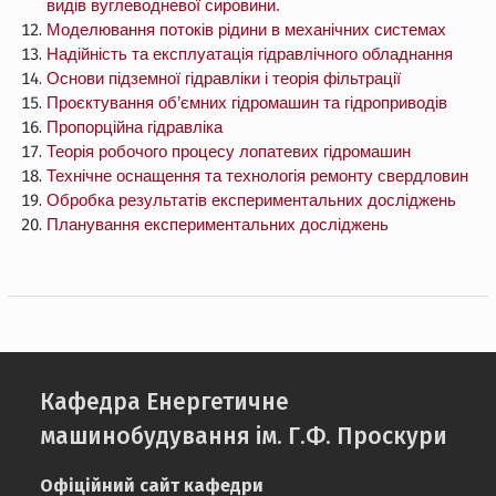
видів вуглеводневої сировини.
Моделювання потоків рідини в механічних системах
Надійність та експлуатація гідравлічного обладнання
Основи підземної гідравліки і теорія фільтрації
Проєктування об’ємних гідромашин та гідроприводів
Пропорційна гідравліка
Теорія робочого процесу лопатевих гідромашин
Технічне оснащення та технологія ремонту свердловин
Обробка результатів експериментальних досліджень
Планування експериментальних досліджень
Кафедра Енергетичне
машинобудування ім. Г.Ф. Проскури
Офіційний сайт кафедри