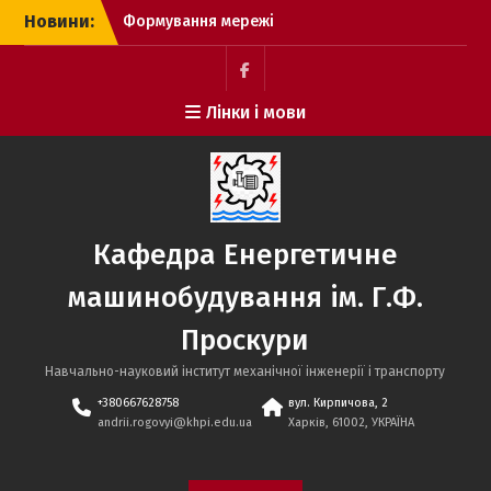
Перейти
Новини:
Формування мережі
до
підшефних шкіл: зустріч
вмісту
із майбутніми
абітурієнтами
Facebook
Лінки і мови
Харківського ліцею 13
Зустріч з майбутніми
абітурієнтами ВСП ХКТФК
НТУ «ХПІ» та прийняття
звітів з практики
Формування мережі
Кафедра Енергетичне
підшефних шкіл: зустріч
із майбутніми
машинобудування ім. Г.Ф.
абітурієнтами
Софіївсько-
Проскури
Борщагівського ліцею
Навчально-науковий інститут механічної інженерії і транспорту
+380667628758
вул. Кирпичова, 2
andrii.rogovyi@khpi.edu.ua
Харків, 61002, УКРАЇНА