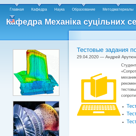
Главная
Кафедра
Наука
Образование
Методматериалы
Кафедра Механіка суцільних се
Тестовые задания п
29.04.2020 — Андрей Арутю
Студ
«Сопро
механик
реком
тестов
сопроти
Тес
Тес
Тес