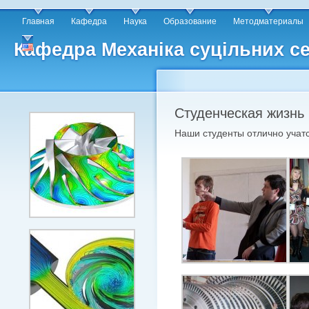
Главная
Кафедра
Наука
Образование
Методматериалы
Кафедра Механіка суцільних се
Студенческая жизнь
Наши студенты отлично учатс