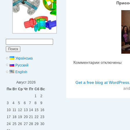
Присо
Найти:
Українська
Комментарии
к
отключены
Русский
записи
English
Студенческая
жизнь
Get a free blog at WordPres
Август 2026
an
Пн
Вт
Ср
Чт
Пт
Сб
Вс
1
2
3
4
5
6
7
8
9
10
11
12
13
14
15
16
17
18
19
20
21
22
23
24
25
26
27
28
29
30