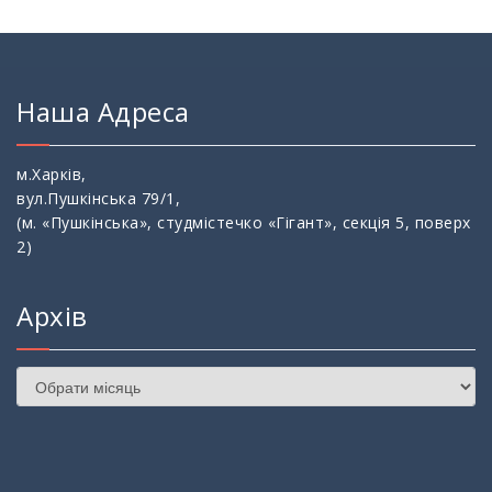
Наша Адреса
м.Харків,
вул.Пушкінська 79/1,
(м. «Пушкінська», студмістечко «Гігант», секція 5, поверх
2)
Архів
Архів