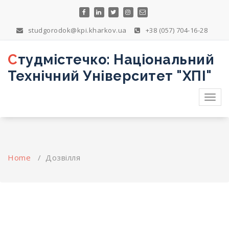
Skip
to
content
studgorodok@kpi.kharkov.ua
+38 (057) 704-16-28
Студмістечко: Національний
Технічний Університет "ХПІ"
Toggl
navig
Home
/
Дозвілля