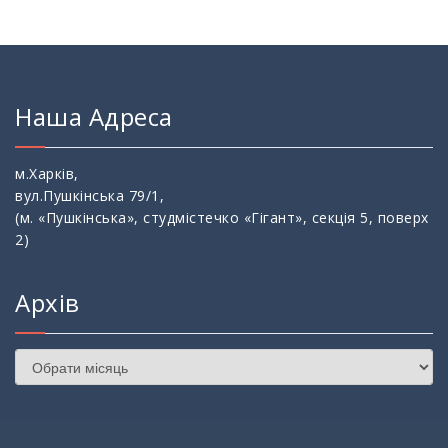
Наша Адреса
м.Харків,
вул.Пушкінська 79/1,
(м. «Пушкінська», студмістечко «Гігант», секція 5, поверх
2)
Архів
Архів