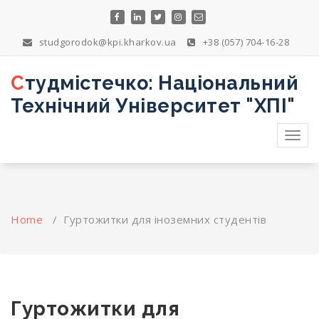
Skip
to
content
studgorodok@kpi.kharkov.ua
+38 (057) 704-16-28
Студмістечко: Національний
Технічний Університет "ХПІ"
Toggl
navig
Home
/
Гуртожитки для іноземних студентів
Гуртожитки для