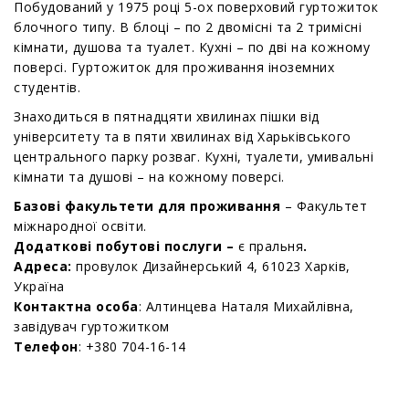
Побудований у 1975 році 5-ох поверховий гуртожиток
блочного типу. В блоці – по 2 двомісні та 2 тримісні
кімнати, душова та туалет. Кухні – по дві на кожному
поверсі. Гуртожиток для проживання іноземних
студентів.
Знаходиться в пятнадцяти хвилинах пішки від
університету та в пяти хвилинах від Харьківського
центрального парку розваг. Кухні, туалети, умивальні
кімнати та душові – на кожному поверсі.
Базові факультети для проживання
– Факультет
міжнародної освіти.
Додаткові побутові послуги –
є пральня
.
Адреса:
провулок Дизайнерський 4,
61023 Харків,
Україна
Контактна особа
:
Алтинцева Наталя Михайлівна
,
зав
ідувач
гуртожитком
Телефон
: +380
704-16-14