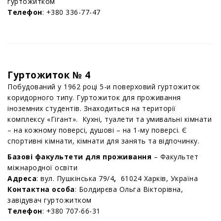
гуртожитком
Телефон
: +380
336-77-47
Гуртожиток № 4
Побудований у 1962 році 5-и поверховий гуртожиток
коридорного типу. Гуртожиток для проживання
іноземних студентів. Знаходиться на території
комплексу «Гігант». Кухні, туалети та умивальні кімнати
– на кожному поверсі, душові – на 1-му поверсі. Є
спортивні кімнати, кімнати для занять та відпочинку.
Базові факультети для проживання
– Факультет
міжнародної освіти
Адреса
: вул. Пушкінська 79/4
,
61024 Харків, Україна
Контактна особа
:
Болдирєва Ольга Вікторівна
,
зав
ідувач
гуртожитком
Телефон
: +380
707-66-31