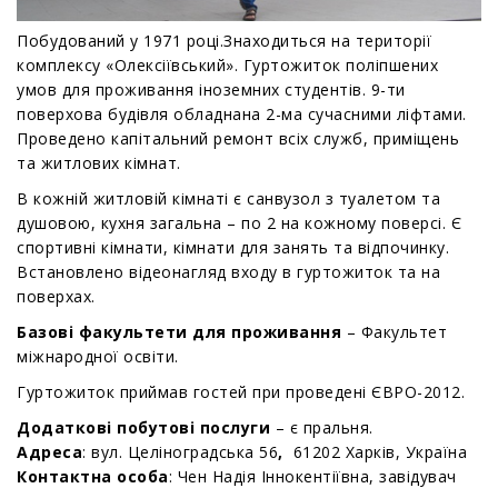
Побудований у 1971 році.Знаходиться на території
комплексу «Олексіївський». Гуртожиток поліпшених
умов для проживання іноземних студентів. 9-ти
поверхова будівля обладнана 2-ма сучасними ліфтами.
Проведено капітальний ремонт всіх служб, приміщень
та житлових кімнат.
В кожній житловій кімнаті є санвузол з туалетом та
душовою, кухня загальна – по 2 на кожному поверсі. Є
спортивні кімнати, кімнати для занять та відпочинку.
Встановлено відеонагляд входу в гуртожиток та на
поверхах.
Базові факультети для проживання
– Факультет
міжнародної освіти.
Гуртожиток приймав гостей при проведені ЄВРО-2012.
Додаткові побутові послуги
– є пральня.
Адреса
: вул. Целіноградська 56
,
61202 Харків, Україна
Контактна особа
:
Чен Надія Іннокентіївна
,
зав
ідувач