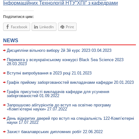
Інформаційних Технологій НТУ”ХПІ” з кафедрами
Поділитися цим:
Facebook
LinkedIn
Print
NEWS
Дисципліни вільного вибору 2й 3й курс 2023
03.04.2023
Перемога у всеукраїнському конкурсі Black Sea Science 2023
28.03.2023
Вступні випробування в 2023 році
21.01.2023
Графік прийому заборгованостей викладачами кафедри
20.01.2023
Графік присутності викладачів кафедри для усунення
заборгованостей
01.09.2022
Запрошуємо абітурієнтів до вступ на освітню програму
«Комп’ютерні науки»
27.07.2022
День відкритих дверей про вступ на спеціальність 122-Комп’ютерні
науки
17.07.2022
Захист бакалаврських дипломних робіт
22.06.2022