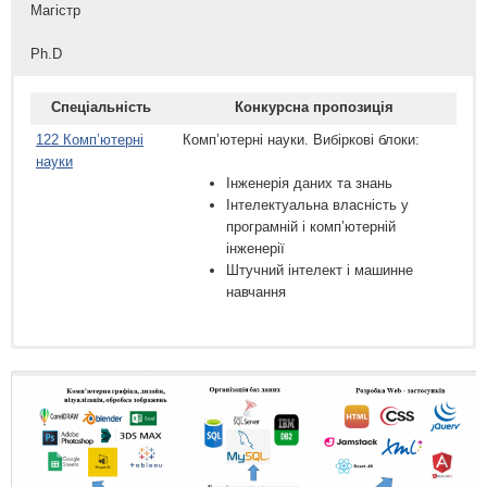
Магістр
Ph.D
Спеціальність
Конкурсна пропозиція
122 Комп’ютерні
Комп’ютерні науки. Вибіркові блоки:
науки
Інженерія даних та знань
Інтелектуальна власність у
програмній і комп’ютерній
інженерії
Штучний інтелект і машинне
навчання
Спеціальність
Спеціальність
Конкурсна пропозиція
Конкурсна пропозиція
122 Комп’ютерні
122 Комп’ютерні науки
Комп’ютерні науки. Вибіркові блоки:
науки
Інженерія даних та знань (Data
Science and Knowledge
Engineering)