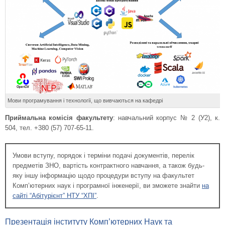
Інтелектуальна власність у
програмній і комп’ютерній
інженерії (Intellectual Property in
Software and Hardware
Engineering)
Штучний інтелект і машинне
навчання (Artificial Intelligence
and Machine Learning)
Мови програмування і технології, що вивчаються на кафедрі
Приймальна комісія факультету
: навчальний корпус № 2 (У2), к.
504, тел. +380 (57) 707-65-11.
Умови вступу, порядок і терміни подачі документів, перелік
предметів ЗНО, вартість контрактного навчання, а також будь-
яку іншу інформацію щодо процедури вступу на факультет
Комп’ютерних наук і програмної інженерії, ви зможете знайти
на
сайті “Абітурієнт” НТУ “ХПІ”
.
Презентація інституту Комп’ютерних Наук та