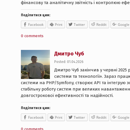
фінансову та аналітичну звітність і контролюю еф
Поділитися цим:
Facebook
Print
Twitter
Reddit
Google
0 comments
Дмитро Чуб
Posted: 01.04.2026
Дмитро Чуб закінчив у червні 2025 
системи та технології». Зараз пра
системи на PHP/Symfony, створює API та інтегрую з
стабільну роботу систем при великих навантаження
довгострокової ефективності та надійності.
Поділитися цим:
Facebook
Print
Twitter
Reddit
Google
0 comments