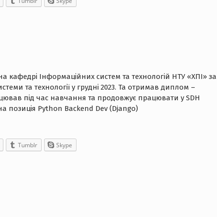
Tumblr
Skype
 на кафедрі Інформаційних систем та технологій НТУ «ХПІ» за
истеми та технології у грудні 2023. Та отримав диплом –
рацював під час навчання та продовжує працювати у SDH
а позиція Python Backend Dev (Django)
Tumblr
Skype