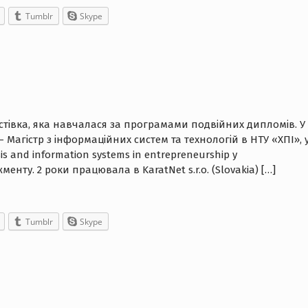
Tumblr
Skype
стівка, яка навчалася за програмами подвійних дипломів. У
– Магістр з інформаційних систем та технологій в НТУ «ХПІ», 
is and information systems in entrepreneurship у
нту. 2 роки працювала в KaratNet s.r.o. (Slovakia) […]
Tumblr
Skype