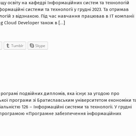
щу освіту на кафедрі Інформаційних систем та технологій
формаційні системи та технології у грудні 2023. Та отримав
логій з відзнакою. Під час навчання працював в ІТ компанії
g Cloud Developer також в […]
Tumblr
Skype
рограмі подвійних дипломів, яка існує за угодою про
ької програми зі Братиславським університетом економіки т
льністю 126 – Інформаційні системи та технології. У грудні
ою програмою «Програмне забезпечення інформаційних