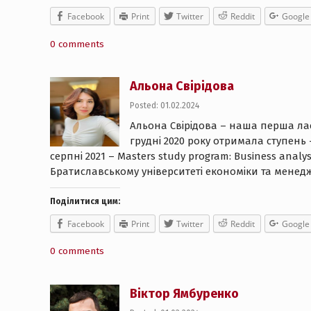
Facebook
Print
Twitter
Reddit
Google
0 comments
Альона Свірідова
Posted: 01.02.2024
Альона Свірідова – наша перша ла
грудні 2020 року отримала ступень 
серпні 2021 – Masters study program: Business analys
Братиславському університеті економіки та менеджме
Поділитися цим:
Facebook
Print
Twitter
Reddit
Google
0 comments
Віктор Ямбуренко