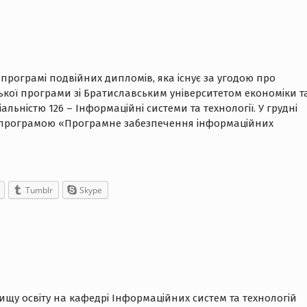
 програмі подвійних дипломів, яка існує за угодою про
ької програми зі Братиславським університетом економіки т
льністю 126 – Інформаційні системи та технології. У грудні
ою програмою «Програмне забезпечення інформаційних
Tumblr
Skype
щу освіту на кафедрі Інформаційних систем та технологій