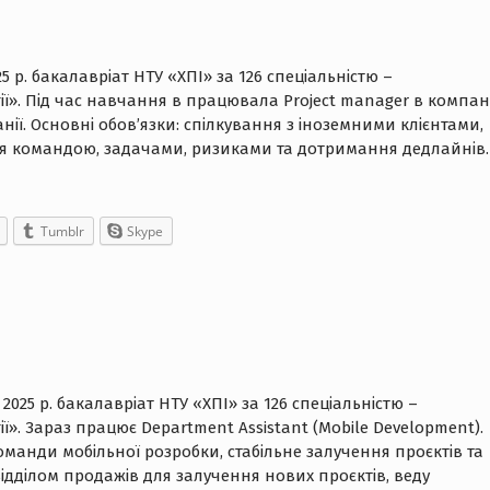
25 р. бакалавріат НТУ «ХПІ» за 126 спеціальністю –
ії». Під час навчання в працювала Project manager в компані
анії. Основні обов’язки: спілкування з іноземними клієнтами,
ня командою, задачами, ризиками та дотримання дедлайнів.
Tumblr
Skype
2025 р. бакалавріат НТУ «ХПІ» за 126 спеціальністю –
ї». Зараз працює Department Assistant (Mobile Development).
анди мобільної розробки, стабільне залучення проєктів та
відділом продажів для залучення нових проєктів, веду