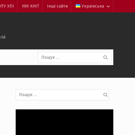
НТУ ХПІ
ННІ КНІТ
Інші сайти
Українська
гій
Пошук:
Пошук: