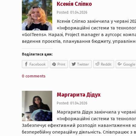
Ксенія Сліпко
Posted: 01.04.2026
Ксенія Сліпко закінчила у червні 20
«Інформаційні системи та технолог
«GoITeens». Наразі, Project manager в аутсорс комп
ведення проєктів, планування бюджету, управлін
Поділитися цим:
Facebook
Print
Twitter
Reddit
Google
0 comments
Маргарита Дідух
Posted: 01.04.2026
Маргарита Дідух закінчила у червні 
«Інформаційні системи та технологі
Забезпечує ефективний розподіл навантаження ком
безперебійну операційну діяльність. Співпрацює з 