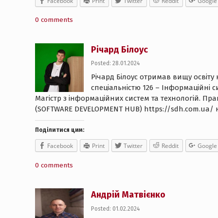
Facebook
Print
Twitter
Reddit
Google
0 comments
Річард Білоус
Posted: 28.01.2024
Річард Білоус отримав вищу освіту
спеціальністю 126 – Інформаційні с
Магістр з інформаційних систем та технологій. П
(SOFTWARE DEVELOPMENT HUB) https://sdh.com.ua/ н
Поділитися цим:
Facebook
Print
Twitter
Reddit
Google
0 comments
Андрій Матвієнко
Posted: 01.02.2024