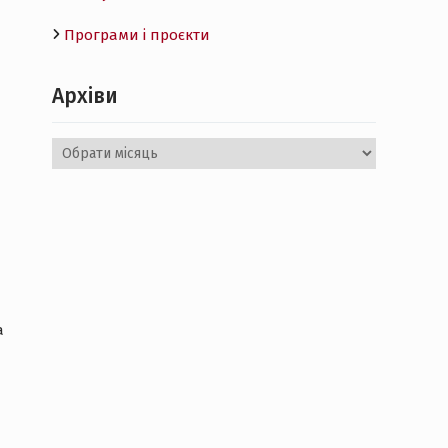
Програми і проєкти
Архіви
Архіви
а