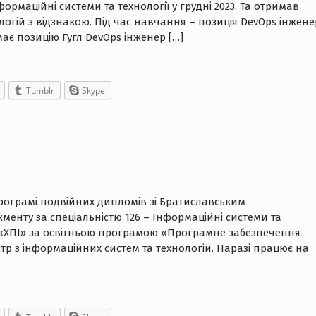
формаційні системи та технології у грудні 2023. Та отримав
логій з відзнакою. Під час навчання – позиція DevOps інжене
ймає позицію Гугл DevOps інженер […]
Tumblr
Skype
рограмі подвійних дипломів зі Братиславським
менту за спеціальністю 126 – Інформаційні системи та
НТУ «ХПІ» за освітньою програмою «Програмне забезпечення
тр з інформаційних систем та технологій. Наразі працює на