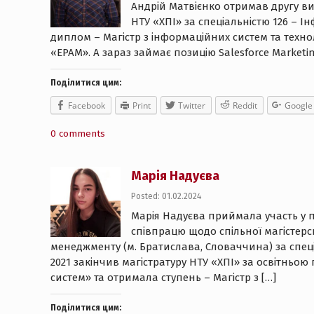
Андрій Матвієнко отримав другу ви
НТУ «ХПІ» за спеціальністю 126 – Ін
диплом – Магістр з інформаційних систем та техно
«EPAM». А зараз займає позицію Salesforce Marketin
Поділитися цим:
Facebook
Print
Twitter
Reddit
Google
0 comments
Марія Надуєва
Posted: 01.02.2024
Марія Надуєва приймала участь у п
співпрацю щодо спільної магістерс
менеджменту (м. Братислава, Словаччина) за спеціа
2021 закінчив магістратуру НТУ «ХПІ» за освітнь
систем» та отримала ступень – Магістр з […]
Поділитися цим: