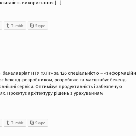
ективність використання […]
Tumblr
Skype
р. бакалавріат НТУ «ХПІ» за 126 спеціальністю – «Інформаційн
цює бекенд-розробником, розробляю та масштабує бекенд-
овнішні сервіси. Оптимізує продуктивність і забезпечую
х. Проєктує архітектуру рішень з урахуванням
Tumblr
Skype