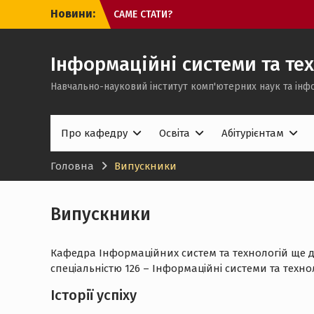
Перейти
Новини:
💻 Обираєте ІТ-спеціальність, але ще
до
не до кінця розумієте, який напрям
вмісту
підійде саме вам?
27.07.2026 Відбувся захист дисертації
Інформаційні системи та тех
першого аспіранта кафедри
Навчально-науковий інститут комп'ютерних наук та інф
ХОЧЕШ В ІТ, АЛЕ ЩЕ НЕ ВИРІШИВ, КИМ
САМЕ СТАТИ?
Про кафедру
Освіта
Абітурієнтам
Головна
Випускники
Випускники
Кафедра Інформаційних систем та технологій ще до
спеціальністю 126 – Інформаційні системи та техно
Історії успіху