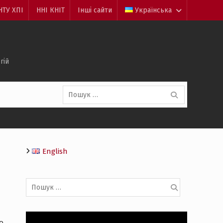
НТУ ХПІ
ННІ КНІТ
Інші сайти
Українська
гій
Пошук:
English
Пошук:
о