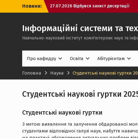
Перейти
Новини:
27.07.2026 Відбувся захист дисертації
до
першого аспіранта кафедри
вмісту
ХОЧЕШ В ІТ, АЛЕ ЩЕ НЕ ВИРІШИВ, КИМ
САМЕ СТАТИ?
Інформаційні системи та тех
💻 Обираєте ІТ-спеціальність, але ще
Навчально-науковий інститут комп'ютерних наук та інф
не до кінця розумієте, який напрям
підійде саме вам?
Про кафедру
Освіта
Абітурієнтам
Головна
Наука
Студентські наукові гуртки 20
Студентські наукові гуртки 202
Студентські наукові гуртки
З метою виявлення та залучення обдарованої моло
студентами відповідної галузі наук, набуття навич
на практиці, обговорення актуальних проблем від