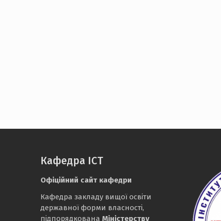
Кафедра ІСТ
Офіційний сайт кафедри
Кафедра закладу вищої освіти
державної форми власності,
підпорядкована
Міністерству