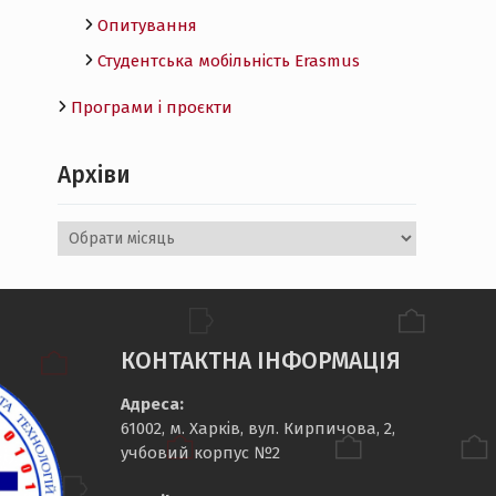
Опитування
Студентська мобільність Erasmus
Програми і проєкти
Архіви
Архіви
КОНТАКТНА ІНФОРМАЦІЯ
Адреса:
61002, м. Харків, вул. Кирпичова, 2,
учбовий корпус №2