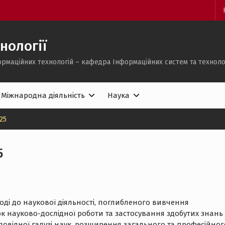
нології
ормаційних технологій – кафедра Інформаційних систем та техноло
Міжнародна діяльність
Наука
25
5
ді до наукової діяльності, поглибленого вивчення
ок науково-дослідної роботи та застосування здобутих знань
повідної галузі наук, розширення загального та професійног