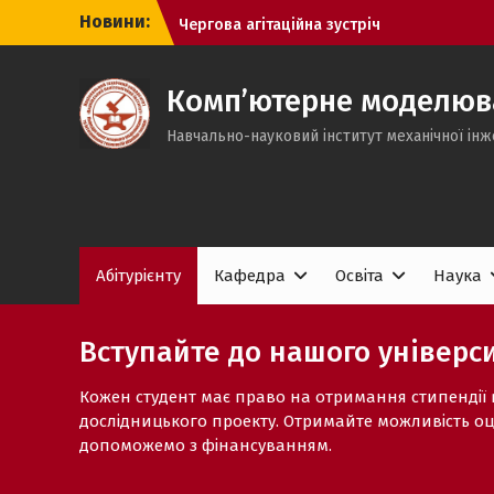
Перейти
Новини:
Чергова агітаційна зустріч
до
Зустріч зі студентами коледжу ХКТК
вмісту
Успішний захист магістерських
науково-дослідних робіт групи МІТ-
Комп’ютерне моделюван
Н924б на кафедрі КМІТ
Навчально-науковий інститут механічної інж
Абітурієнту
Кафедра
Освіта
Наука
Вступайте до нашого універс
Кожен студент має право на отримання стипендії в
дослідницького проекту. Отримайте можливість о
допоможемо з фінансуванням.