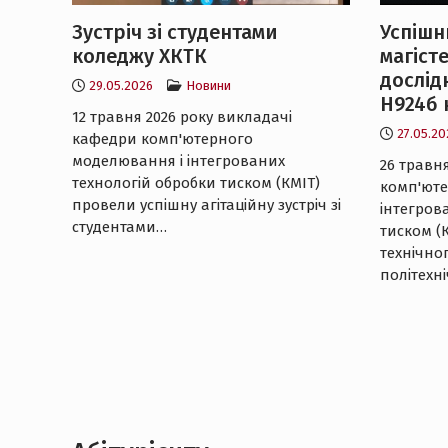
Зустріч зі студентами
Успішн
коледжу ХКТК
магіст
дослід
29.05.2026
Новини
Н924б 
12 травня 2026 року викладачі
27.05.20
кафедри комп'ютерного
моделювання і інтегрованих
26 травня
технологій обробки тиском (КМІТ)
комп'юте
провели успішну агітаційну зустріч зі
інтегров
студентами…
тиском (
технічно
політехн