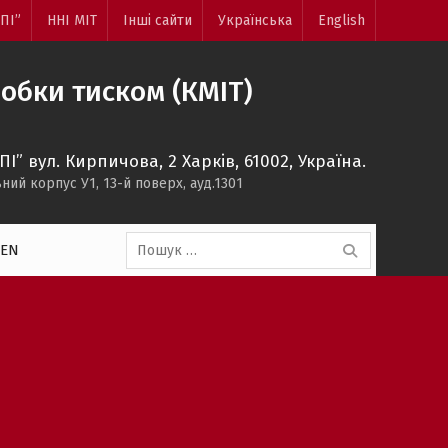
ПІ”
ННІ МІТ
Інші сайти
Українська
English
обки тиском (КМІТ)
ПI” вул. Кирпичова, 2 Харкiв, 61002, Україна.
ний корпус У1, 13-й поверх, ауд.1301
Пошук:
EN