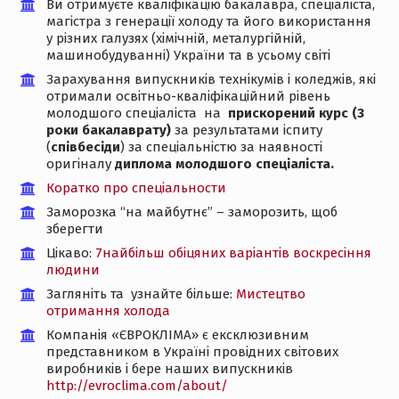
Ви отримуєте кваліфікацію бакалавра, спеціаліста,
магістра з генерації холоду та його використання
у різних галузях (хімічній, металургійній,
машинобудуванні) України та в усьому світі
Зарахування випускників технікумів і коледжів, які
отримали освітньо-кваліфікаційний рівень
молодшого спеціаліста на
прискорений курс (3
роки бакалаврату)
за результатами іспиту
(
співбесіди
) за спеціальністю за наявності
оригіналу
диплома молодшого спеціаліста.
Коратко про спеціальности
Заморозка “на майбутнє” – заморозить, щоб
зберегти
Цікаво:
7найбільш обіцяних варіантів воскресіння
людини
Загляніть та узнайте більше:
Мистецтво
отримання холода
Компанія «ЄВРОКЛІМА» є ексклюзивним
представником в Україні провідних світових
виробників і бере наших випускників
http://evroclima.com/about/