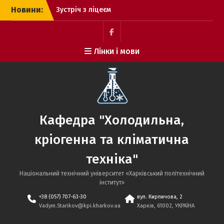
Перейти
Новини:
Зустріч з ліцеєм
до
Зустріч
вмісту
зустіч з коледжом
Вернадського
facebook
Лінки і мови
Кафедра "Холодильна,
кріогенна та кліматична
техніка"
Національний технічний університет «Харківський політехнічний
iнститут»
+38 (057) 707-63-30
вул. Кирпичова, 2
Vadym.Starikov@kpi.kharkov.ua
Харків, 61002, УКРАЇНА