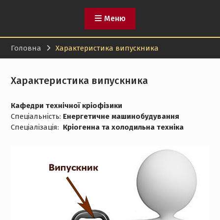
Меню
Головна
Характеристика випускника
Характеристика випускника
Кафедри технічної кріофізики
Спеціальність:
Е
нергетич
н
е машино
будування
Спеціалізація:
Кр
і
огенна
та
холодильна техн
і
ка