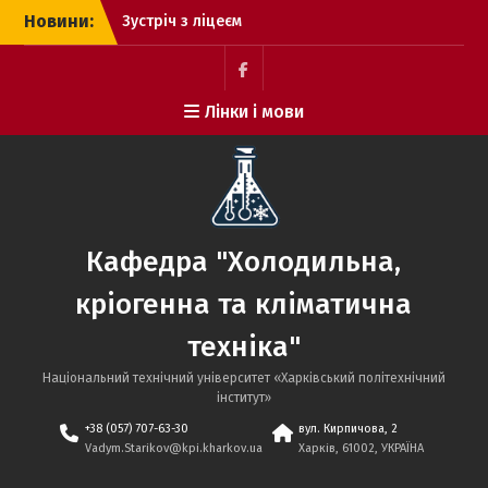
Перейти
Новини:
Зустріч з ліцеєм
до
Зустріч
вмісту
зустіч з коледжом
Вернадського
facebook
Лінки і мови
Кафедра "Холодильна,
кріогенна та кліматична
техніка"
Національний технічний університет «Харківський політехнічний
iнститут»
+38 (057) 707-63-30
вул. Кирпичова, 2
Vadym.Starikov@kpi.kharkov.ua
Харків, 61002, УКРАЇНА