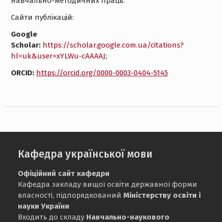
навчально-методичних праць.
Сайти публікацій:
Google
Scholar:
https://scholar.google.com.ua/citations?
hl=uk&user=xYLWu-cAAAAJ
;
ORCID:
https://orcid.org/0000-0003-0404-5145
Кафедра української мови
Офіційний сайт кафедри
Кафедра закладу вищої освіти державної форми
власності, підпорядкований
Міністерству освіти і
науки України
Входить до складу
Навчально-наукового