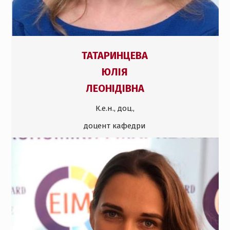
Т
АТАРИНЦЕВА
ЮЛІЯ
ЛЕОНІДІВНА
К.е.н., доц.,
доцент кафедри