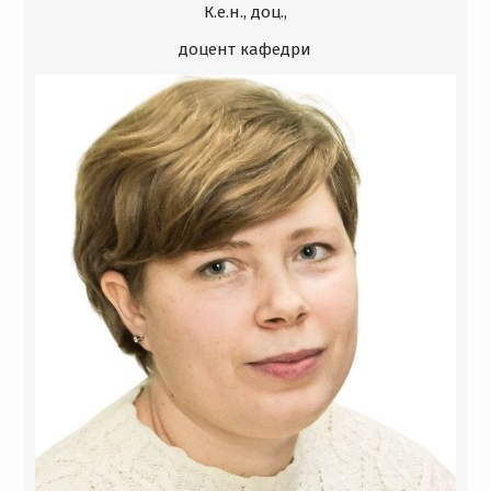
К.е.н., доц.,
доцент кафедри