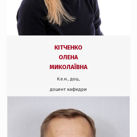
КІТЧЕНКО
ОЛЕНА
МИКОЛАЇВНА
К.е.н., доц.,
доцент кафедри