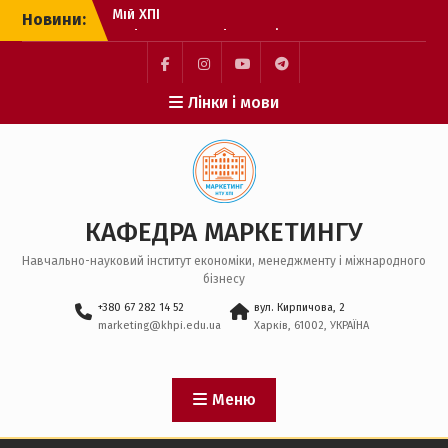
Перейти
Новини:
Цифрова трансформація
до
професійної діяльності
вмісту
З Днем Української
Державності!
Facebook
Instagram
YouTube
Telegram
Лінки і мови
Мій ХПІ
КАФЕДРА МАРКЕТИНГУ
Навчально-науковий інститут економіки, менеджменту і міжнародного
бізнесу
+380 67 282 14 52
вул. Кирпичова, 2
marketing@khpi.edu.ua
Харків, 61002, УКРАЇНА
Меню