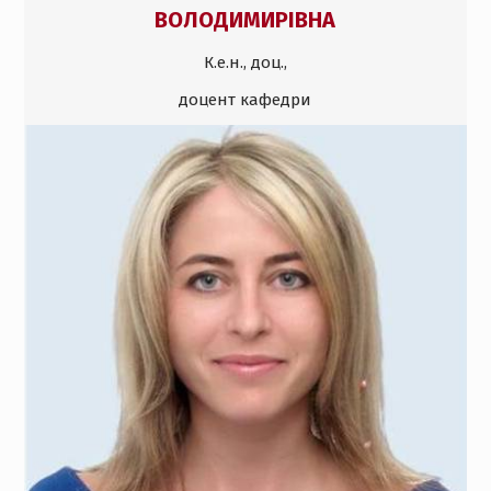
ВОЛОДИМИРІВНА
К.е.н., доц.,
доцент кафедри