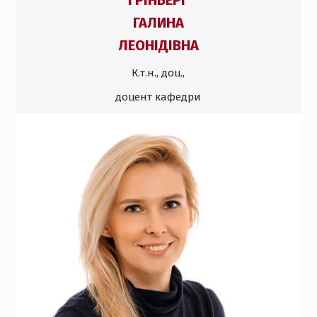
ГРІНБЕРГ
ГАЛИНА
ЛЕОНІДІВНА
К.т.н., доц.,
доцент кафедри