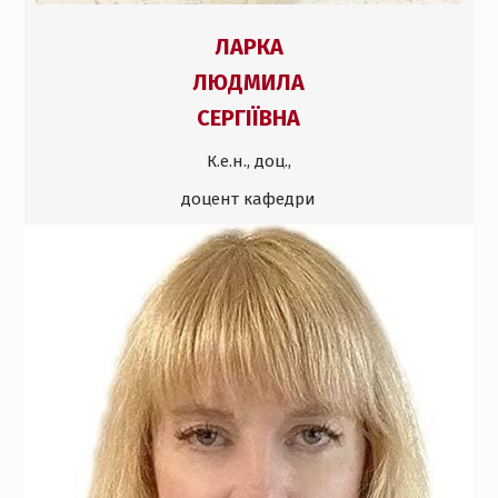
ЛАРКА
ЛЮДМИЛА
СЕРГІЇВНА
К.е.н., доц.,
доцент кафедри