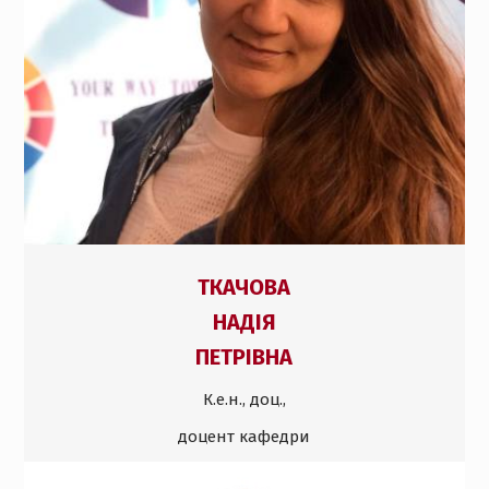
Т
КАЧОВА
НАДІЯ
ПЕТРІВНА
К.е.н., доц.,
доцент кафедри