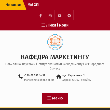
Перейти
Новини:
Мій ХПІ
до
Цифрова трансформація
вмісту
професійної діяльності
З Днем Української
Facebook
Instagram
YouTube
Telegram
Лінки і мови
Державності!
КАФЕДРА МАРКЕТИНГУ
Навчально-науковий інститут економіки, менеджменту і міжнародного
бізнесу
+380 67 282 14 52
вул. Кирпичова, 2
marketing@khpi.edu.ua
Харків, 61002, УКРАЇНА
Меню