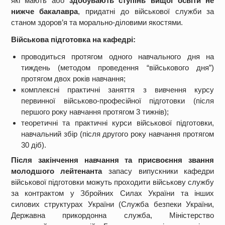
які мають або
здобувають ступінь вищої освіти не
нижче бакалавра
, придатні до військової служби за
станом здоров’я та морально-діловими якостями.
Військова підготовка на кафедрі:
проводиться протягом одного навчального дня на
тиждень (методом проведення “військового дня”)
протягом двох років навчання;
комплексні практичні заняття з вивчення курсу
первинної військово-професійної підготовки (після
першого року навчання протягом 3 тижнів);
теоретичні та практичні курси військової підготовки,
навчальний збір (після другого року навчання протягом
30 діб).
Після закінчення навчання та присвоєння звання
молодшого лейтенанта
запасу випускники кафедри
військової підготовки можуть проходити військову службу
за контрактом у Збройних Силах України та інших
силових структурах України (Служба безпеки України,
Державна прикордонна служба, Міністерство