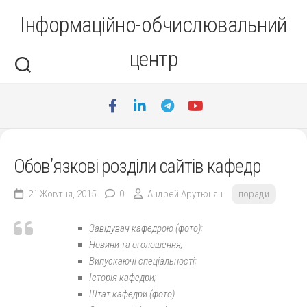
Перейти
Інформаційно-обчислювальний
до
вмісту
центр
Обов’язкові розділи сайтів кафедр
21 Жовтня, 2015
0
Андрей Арутюнян
поради
Завідувач кафедрою (фото);
Новини та оголошення;
Випускаючі спеціальності;
Історія кафедри;
Штат кафедри (фото)