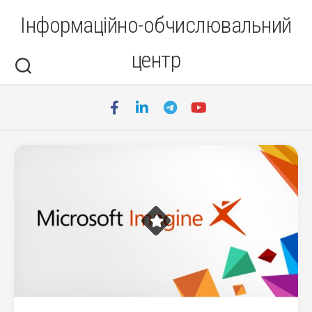
Перейти
Інформаційно-обчислювальний
до
вмісту
центр