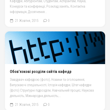
Кафедри; Абітурієнтам; Студентам; Аспірантам; Наука;
Конкурси та конференції; Розклад занять; Контактна
інформація; Досягнення...
21 Жовтня, 2015
0
Обов’язкові розділи сайтів кафедр
Завідувач кафедрою (фото); Новини та оголошення;
Випускаючі спеціальності; Історія кафедри; Штат кафедри
(фото) Структурні підрозділи; Навчальний процес; Наукова
діяльність; Міжнародна діяльність;...
21 Жовтня, 2015
0