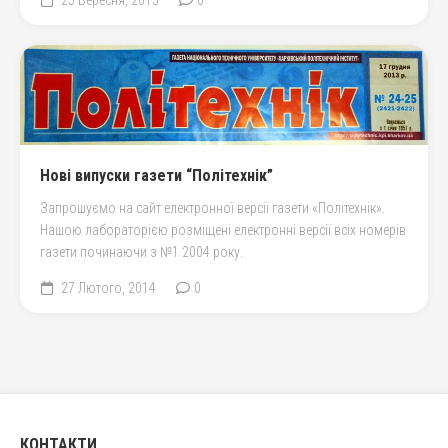
Нові випуски газети “Політехнік”
Запрошуємо на сайт електронної версії газети «Політехнік».
Нашою лабораторією розміщені електронні версії всіх номерів
газети починаючи з №1 2004 року.
27 Лютого, 2014
0
КОНТАКТИ