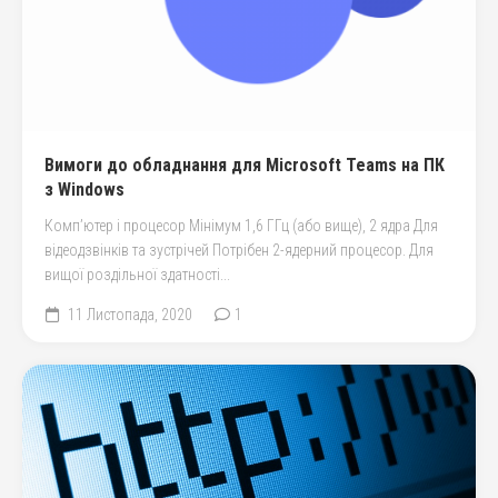
Вимоги до обладнання для Microsoft Teams на ПК
з Windows
Комп’ютер і процесор Мінімум 1,6 ГГц (або вище), 2 ядра Для
відеодзвінків та зустрічей Потрібен 2-ядерний процесор. Для
вищої роздільної здатності...
11 Листопада, 2020
1