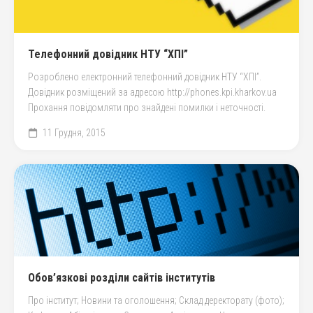
Телефонний довідник НТУ “ХПІ”
Розроблено електронний телефонний довідник НТУ “ХПІ”.
Довідник розміщений за адресою http://phones.kpi.kharkov.ua
Прохання повідомляти про знайдені помилки і неточності.
11 Грудня, 2015
Обов’язкові розділи сайтів інститутів
Про інститут; Новини та оголошення; Склад деректорату (фото);