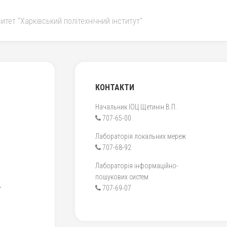
итет "Харківський політехнічний інститут"
КОНТАКТИ
Начальник ІОЦ Щетинін В.П.
707-65-00
Лабораторія локальних мереж
707-68-92
Лабораторія інформаційно-
пошукових систем
4
707-69-07