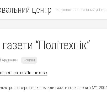
ювальний центр
Національний технічний універс
 газети “Політехнік”
й Арутюнян
новини
версії газети «Політехнік»
.
ектронні версії всіх номерів газети починаючи з №1 200