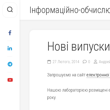
Перейти
Інформаційно-обчисл
до
вмісту
Нові випуски
27 Лютого, 2014
0
Андре
Запрошуємо на сайт
електронної 
Нашою лабораторією розміщені ел
року.