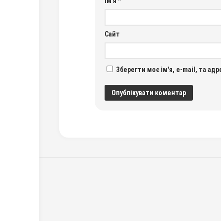
Ім'я
*
Сайт
Зберегти моє ім'я, e-mail, та ад