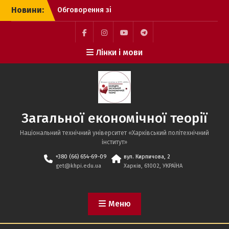
Перейти
Новини:
Обговорення зі
до
стейкхолдерами освітньо
вмісту
професійної програми
Профорієнтаційна
Facebook
Instagram
YouTube
Telegram
Лінки і мови
зустріч із учнями КЗ
“Харківський ліцей №
144 Харківської міської
ради”
Профорієнтаційна
зустріч зі школярами у
Загальної економічної теорії
Харківському ліцею
№138
Національний технічний університет «Харківський політехнічний
інститут»
+380 (66) 654-69-09
вул. Кирпичова, 2
get@khpi.edu.ua
Харків, 61002, УКРАЇНА
Меню