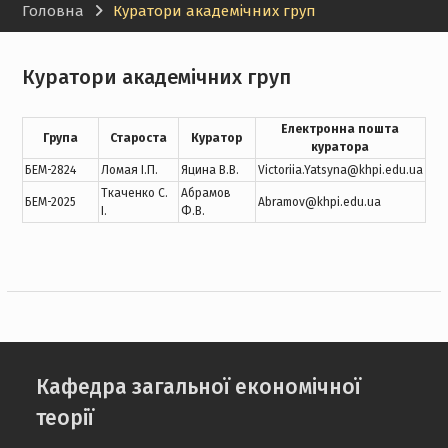
Головна
Куратори академічних груп
Куратори академічних груп
Електронна пошта
Група
Староста
Куратор
куратора
БЕМ-2824
Ломая І.П.
Яцина В.В.
Victoriia.Yatsyna@khpi.edu.ua
Ткаченко С.
Абрамов
БЕМ-2025
Abramov@khpi.edu.ua
І.
Ф.В.
Кафедра загальної економічної
теорії