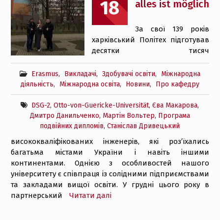
18
alles ist möglich
За свої 139 років
харківський Політех підготував
десятки тисяч
Erasmus
,
Викладачі
,
Здобувачі освіти
,
Міжнародна
діяльність
,
Міжнародна освіта
,
Новини
,
Про кафедру
DSG-2
,
Otto-von-Guericke-Universität
,
Єва Макарова
,
Дмитро Данильченко
,
Мартін Вольтер
,
Програма
подвійних дипломів
,
Станіслав Дривецький
висококваліфікованих інженерів, які роз’їхались
багатьма містами України і навіть іншими
континентами. Однією з особливостей нашого
університету є співпраця із солідними підприємствами
та закладами вищої освіти. У грудні цього року в
партнерський
Читати далі