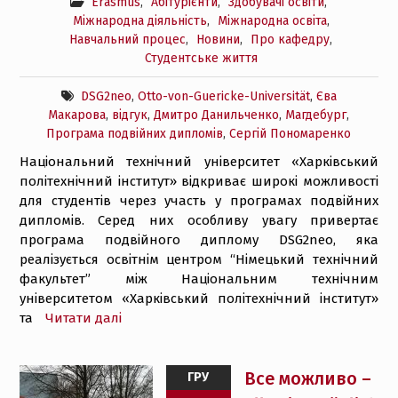
Erasmus
,
Абітурієнти
,
Здобувачі освіти
,
Міжнародна діяльність
,
Міжнародна освіта
,
Навчальний процес
,
Новини
,
Про кафедру
,
Студентське життя
DSG2neo
,
Otto-von-Guericke-Universität
,
Єва
Макарова
,
відгук
,
Дмитро Данильченко
,
Магдебург
,
Програма подвійних дипломів
,
Сергій Пономаренко
Національний технічний університет «Харківський
політехнічний інститут» відкриває широкі можливості
для студентів через участь у програмах подвійних
дипломів. Серед них особливу увагу привертає
програма подвійного диплому DSG2neo, яка
реалізується освітнім центром “Німецький технічний
факультет” між Національним технічним
університетом «Харківський політехнічний інститут»
та
Читати далі
Все можливо –
ГРУ