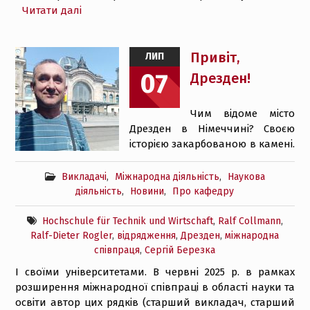
Читати далі
Привіт,
ЛИП
07
Дрезден!
Чим відоме місто
Дрезден в Німеччині? Своєю
історією закарбованою в камені.
Викладачі
,
Міжнародна діяльність
,
Наукова
діяльність
,
Новини
,
Про кафедру
Hochschule für Technik und Wirtschaft
,
Ralf Collmann
,
Ralf-Dieter Rogler
,
відрядження
,
Дрезден
,
міжнародна
співпраця
,
Сергій Березка
І своїми університетами. В червні 2025 р. в рамках
розширення міжнародної співпраці в області науки та
освіти автор цих рядків (старший викладач, старший