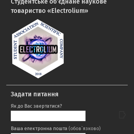
Cтудентське об’єднане наукове
кафедри
mail
товариство «Electrolium»
Задати питання
Як до Вас звертатися?
Ваша електронна пошта
(обов`язково)