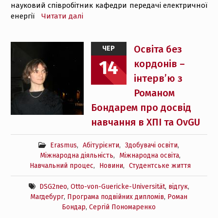
науковий співробітник кафедри передачі електричної
енергії
Читати далі
Освіта без
ЧЕР
14
кордонів –
інтерв’ю з
Романом
Бондарем про досвід
навчання в ХПІ та OvGU
Erasmus
,
Абітурієнти
,
Здобувачі освіти
,
Міжнародна діяльність
,
Міжнародна освіта
,
Навчальний процес
,
Новини
,
Студентське життя
DSG2neo
,
Otto-von-Guericke-Universität
,
відгук
,
Магдебург
,
Програма подвійних дипломів
,
Роман
Бондар
,
Сергій Пономаренко