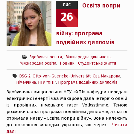
Освіта попри
ЛИС
26
війну: програма
подвійних дипломів
Здобувачі освіти
,
Міжнародна діяльність
,
Міжнародна освіта
,
Новини
,
Студентське життя
DSG-2
,
Otto-von-Guericke-Universität
,
Єва Макарова
,
Німеччина
,
НТУ "ХПІ"
,
Програма подвійних дипломів
Здобувачка вищої освіти НТУ «ХПІ» кафедри передачі
електричної енергії Єва Макарова дала інтерв’ю одній
із провідних німецьких газет Volksstimme. Темою
розмови стала програма подвійних дипломів, а стаття
отримала назву «Освіта попри війну». Вона належить
до покоління молодих українців, які через
Читати
далі