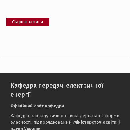
Навігація
Старіші записи
за
записами
Кафедра передачі електричної
енергії
Офіційний сайт кафедри
Кафедра закладу вищої освіти державної форми
власності, підпорядкований
Міністерству освіти і
науки України