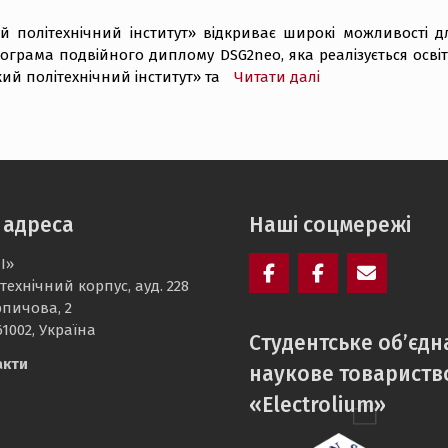
й політехнічний інститут» відкриває широкі можливості д
ограма подвійного диплому DSG2neo, яка реалізується осві
ий політехнічний інститут» та
Читати далі
 адреса
Наші соцмережі
І»
технічний корпус, ауд. 228
Facebook
Electrolium
e-
рпичова, 2
кафедри
mail
61002, Україна
Cтудентське об’єдн
акти
наукове товариств
«Electrolium»