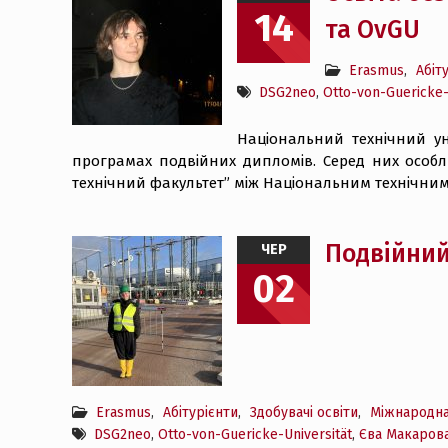
14
та OvGU
Erasmus
,
Абіт
DSG2neo
,
Otto-von-Guericke-
Національний технічний уні
програмах подвійних дипломів. Серед них особл
технічний факультет” між Національним технічним 
Подвійний
ЧЕР
02
Erasmus
,
Абітурієнти
,
Здобувачі освіти
,
Міжнародна
DSG2neo
,
Otto-von-Guericke-Universität
,
Єва Макаров