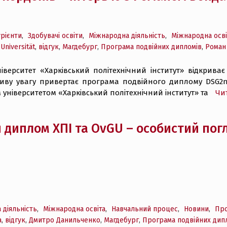
урієнти
,
Здобувачі освіти
,
Міжнародна діяльність
,
Міжнародна осві
Universität
,
відгук
,
Магдебург
,
Програма подвійних дипломів
,
Роман
верситет «Харківський політехнічний інститут» відкриває
иву увагу привертає програма подвійного диплому DSG2neo
університетом «Харківський політехнічний інститут» та
Чи
 диплом ХПІ та OvGU – особистий пог
 діяльність
,
Міжнародна освіта
,
Навчальний процес
,
Новини
,
Пр
а
,
відгук
,
Дмитро Данильченко
,
Магдебург
,
Програма подвійних дип