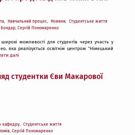
та
,
Навчальний процес
,
Новини
,
Студентське життя
 Бондар
,
Сергій Пономаренко
 широкі можливості для студентів через участь у
, яка реалізується освітнім центром “Німецький
тати далі
ляд студентки Єви Макарової
о кафедру
,
Студентське життя
ломів
,
Сергій Пономаренко