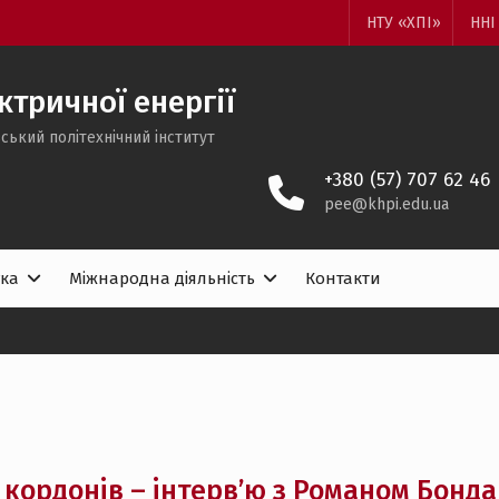
НТУ «ХПІ»
ННІ
тричної енергії
ський політехнічний інститут
+380 (57) 707 62 46
pee@khpi.edu.ua
ка
Міжнародна діяльність
Контакти
з кордонів – інтерв’ю з Романом Бонда