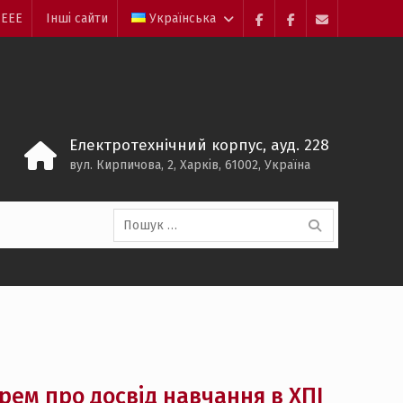
 ЕЕЕ
Інші сайти
Українська
Facebook
Electrolium
e-
кафедри
mail
Електротехнічний корпус, ауд. 228
вул. Кирпичова, 2, Харків, 61002, Україна
Пошук:
рем про досвід навчання в ХПІ