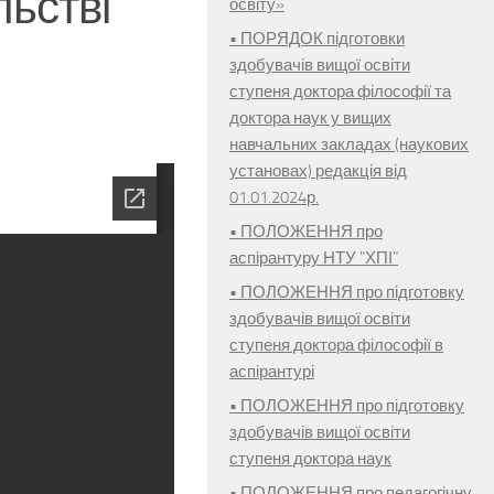
льстві
освіту»
• ПОРЯДОК підготовки
здобувачів вищої освіти
ступеня доктора філософії та
доктора наук у вищих
навчальних закладах (наукових
установах) редакція від
01.01.2024р.
• ПОЛОЖЕННЯ про
аспірантуру НТУ "ХПІ"
• ПОЛОЖЕННЯ про підготовку
здобувачів вищої освіти
ступеня доктора філософії в
аспірантурі
• ПОЛОЖЕННЯ про підготовку
здобувачів вищої освіти
ступеня доктора наук
• ПОЛОЖЕННЯ про педагогічну