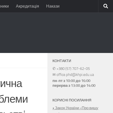
кники
Акредитація
Накази
КОНТАКТИ
✆ +380 (57) 707-62-05
✉ office.phd@khpi.edu.ua
тична
пн-пт з 10:00 до 16:00
перерва з 13:00 до 14:00
облеми
КОРИСНІ ПОСИЛАННЯ
• Закон України «Про вищу