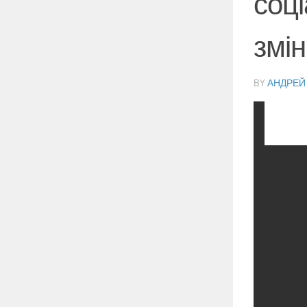
соці
змі
BY
АНДРЕЙ