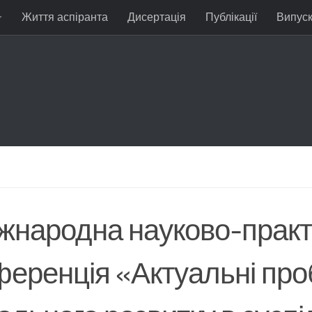
Життя аспіранта
Дисертація
Публікації
Випус
Міжнародна науково-прак
ференція «Актуальні пр