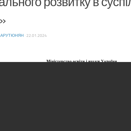
ального розвитку в суспі
н»
 АРУТЮНЯН
·
22.01.2024