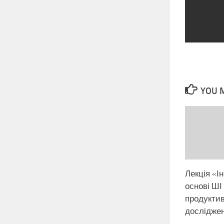
YOU M
Лекція «І
основі ШІ
продуктив
дослідже