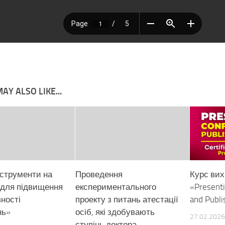
AY ALSO LIKE...
нструменти на
Проведення
Курс вих
 для підвищення
експериментального
«Presenti
ності
проекту з питань атестації
and Publi
нь»
осіб, які здобувають
27.02.2026
ступінь доктора