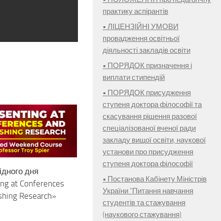
практику аспірантів
• ЛІЦЕНЗІЙНІ УМОВИ
провадження освітньої
діяльності закладів освіти
• ПОРЯДОК призначення і
виплати стипендій
• ПОРЯДОК присудження
ступеня доктора філософії та
скасування рішення разової
спеціалізованої вченої ради
закладу вищої освіти, наукової
установи про присудження
ступеня доктора філософії
ідного дня
• Постанова Кабінету Міністрів
ng at Conferences
України "Питання навчання
shing Research»
студентів та стажування
(наукового стажування)