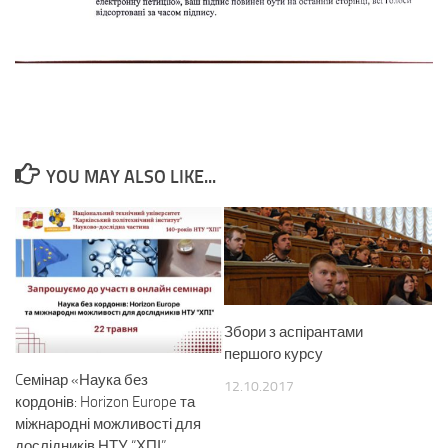
YOU MAY ALSO LIKE...
Збори з аспірантами
першого курсу
Cемінар «Наука без
12.10.2017
кордонів: Horizon Europe та
міжнародні можливості для
дослідників НТУ “ХПІ”