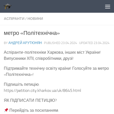
Skip to content
АСПІРАНТИ
/
НОВИНИ
метро «Політехнічна»
BY
АНДРЕЙ АРУТЮНЯН
· PUBLISHED
23.04.2024
· UPDATED
23.04.2024
Аспіранти-політехніки Харкова, інших міст України!
Випускники ХПІ, співробітники, друзі!
Підтримайте технічну освіту країни! Голосуйте за метро
«Політехнічна»!
Підпишіть петицію:
https://petition.city.kharkov.ua/uk/8645.html
ЯК ПІДПИСАТИ ПЕТИЦІЮ?
Перейдіть за посиланням: