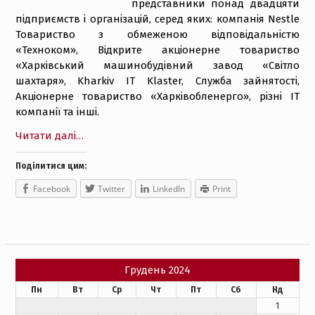
представники понад двадцяти
підприємств і організацій, серед яких: компанія Nestle
Товариство з обмеженою відповідальністю
«Техноком», Відкрите акціонерне товариство
«Харківський машинобудівний завод «Світло
шахтаря», Kharkiv IT Klaster, Служба зайнятості,
Акціонерне товариство «Харківобленерго», різні IT
компанії та інші.
Читати далі…
Поділитися цим:
Facebook
Twitter
LinkedIn
Print
Грудень 2024
Пн
Вт
Ср
Чт
Пт
Сб
Нд
1