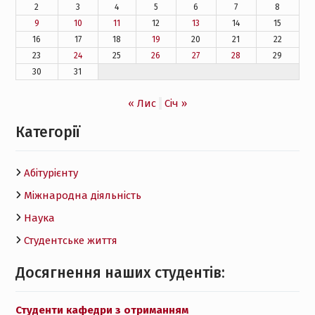
2
3
4
5
6
7
8
9
10
11
12
13
14
15
16
17
18
19
20
21
22
23
24
25
26
27
28
29
30
31
« Лис
Січ »
Категорії
Абітурієнту
Міжнародна діяльність
Наука
Студентське життя
Досягнення наших студентів:
Студенти кафедри з отриманням