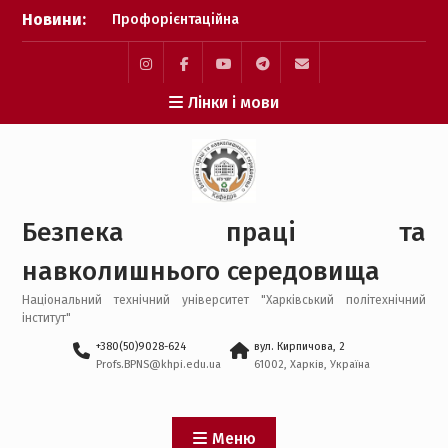
Перейти
року
Новини:
до
Результати проведення
вмісту
XXXIV-ої щорічної
конференції MicroCAD-
Instagram
Facebook
YouTube
Telegram
Mail
2026
Лінки і мови
Результати наскрізної
практичної підготовки
бакалаврів
Атестаційний іспит
бакалаврів 2026 року
Безпека праці та
навколишнього середовища
Національний технічний університет "Харківський політехнічний
інститут"
+380(50)9028-624
вул. Кирпичова, 2
Profs.BPNS@khpi.edu.ua
61002, Харків, Україна
Меню